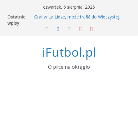
Przejdź
czwartek, 6 sierpnia, 2026
do
Ostatnie
Grał w La Lidze, może trafić do Wieczystej.
treści
wpisy:
Szykuje się transferowy hit
Piłkarski Kalendarz: Zapowiedź Miesiąca w
Świecie Futbolu. Sierpień 2026
Mistrzostwa Świata 2026 – zapowiedź finału
iFutbol.pl
Hiszpania-Argentyna
Okno transferowe trwa! Śledź transfery
ulubionych zespołów i zawodników dzięki
nowym funkcjom
O piłce na okrągło
Tylu widzów obejrzało kompromitację Lecha.
TVP ujawniła dane