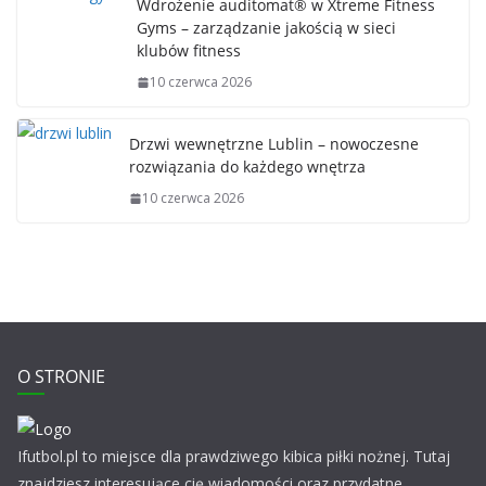
Wdrożenie auditomat® w Xtreme Fitness
Gyms – zarządzanie jakością w sieci
klubów fitness
10 czerwca 2026
Drzwi wewnętrzne Lublin – nowoczesne
rozwiązania do każdego wnętrza
10 czerwca 2026
O STRONIE
Ifutbol.pl to miejsce dla prawdziwego kibica piłki nożnej. Tutaj
znajdziesz interesujące cię wiadomości oraz przydatne