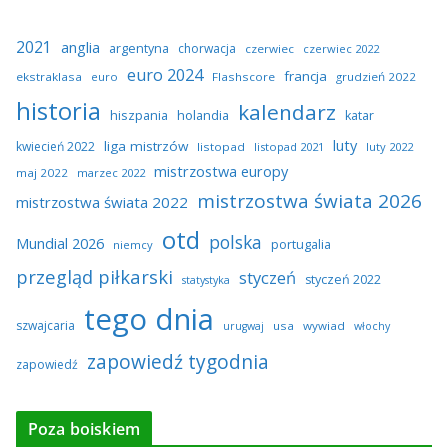
2021
anglia
argentyna
chorwacja
czerwiec
czerwiec 2022
euro 2024
francja
ekstraklasa
euro
Flashscore
grudzień 2022
historia
kalendarz
hiszpania
holandia
katar
luty
liga mistrzów
kwiecień 2022
listopad
listopad 2021
luty 2022
mistrzostwa europy
maj 2022
marzec 2022
mistrzostwa świata 2026
mistrzostwa świata 2022
otd
polska
Mundial 2026
portugalia
niemcy
przegląd piłkarski
styczeń
styczeń 2022
statystyka
tego dnia
szwajcaria
usa
wywiad
urugwaj
włochy
zapowiedź tygodnia
zapowiedź
Poza boiskiem