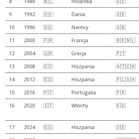
8
1988
🇳🇱
Holandia
🇩🇪
9
1992
🇩🇰
Dania
🇸🇪
10
1996
🇩🇪
Niemcy
🇬🇧
11
2000
🇫🇷
Francja
🇧🇪🇳🇱
12
2004
🇬🇷
Grecja
🇵🇹
13
2008
🇪🇸
Hiszpania
🇦🇹🇨🇭
14
2012
🇪🇸
Hiszpania
🇵🇱🇺🇦
15
2016
🇵🇹
Portugalia
🇫🇷
16
2020
🇮🇹
Włochy
🇪🇺
17
2024
🇪🇸
Hiszpania
🇩🇪