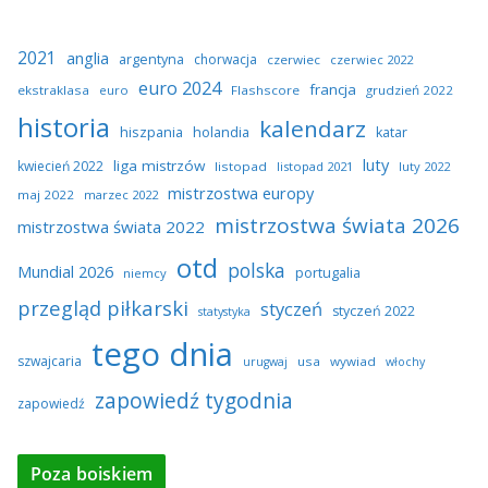
2021
anglia
argentyna
chorwacja
czerwiec
czerwiec 2022
euro 2024
francja
ekstraklasa
euro
Flashscore
grudzień 2022
historia
kalendarz
hiszpania
holandia
katar
luty
liga mistrzów
kwiecień 2022
listopad
listopad 2021
luty 2022
mistrzostwa europy
maj 2022
marzec 2022
mistrzostwa świata 2026
mistrzostwa świata 2022
otd
polska
Mundial 2026
portugalia
niemcy
przegląd piłkarski
styczeń
styczeń 2022
statystyka
tego dnia
szwajcaria
usa
wywiad
urugwaj
włochy
zapowiedź tygodnia
zapowiedź
Poza boiskiem