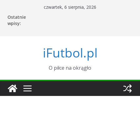
Przejdź
czwartek, 6 sierpnia, 2026
do
Ostatnie
treści
wpisy:
iFutbol.pl
O piłce na okrągło