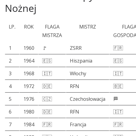
Nożnej
LP.
ROK
FLAGA
MISTRZ
FLAG
MISTRZA
GOSPODA
1
1960
🚩
ZSRR
🇫🇷
2
1964
🇪🇸
Hiszpania
🇪🇸
3
1968
🇮🇹
Włochy
🇮🇹
4
1972
🇩🇪
RFN
🇧🇪
5
1976
🇨🇿
Czechosłowacja
🏁
6
1980
🇩🇪
RFN
🇮🇹
7
1984
🇫🇷
Francja
🇫🇷