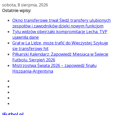
Przejdź
sobota, 8 sierpnia, 2026
do
Ostatnie wpisy:
treści
Okno transferowe trwa! Śledź transfery ulubionych
zespołów i zawodników dzięki nowym funkcjom
Tylu widzów obejrzało kompromitację Lecha. TVP
ujawniła dane
Grał w La Lidze, może trafić do Wieczystej. Szykuje
się transferowy hit
Piłkarski Kalendarz: Zapowiedź Miesiąca w Świecie
Futbolu. Sierpień 2026
Mistrzostwa Świata 2026 – zapowiedź finału
Hiszpania-Argentyna
iFutbol.pl