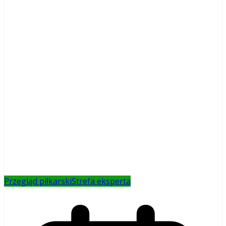
Przegląd piłkarski
Strefa eksperta