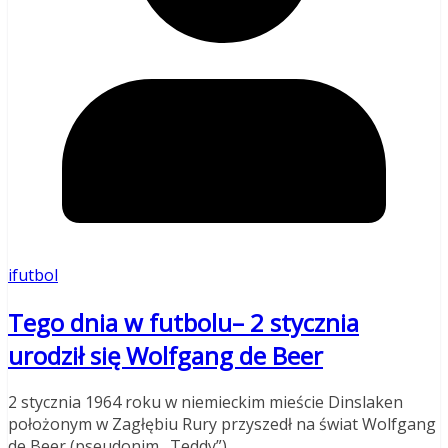
ifutbol
Tego dnia w futbolu– 2 stycznia
urodził się Wolfgang de Beer
2 stycznia 1964 roku w niemieckim mieście Dinslaken
położonym w Zagłębiu Rury przyszedł na świat Wolfgang
de Beer (pseudonim „Teddy”),