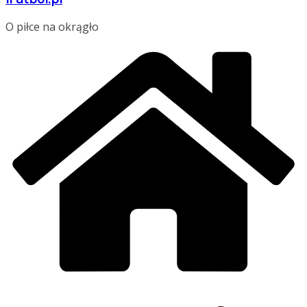
O piłce na okrągło