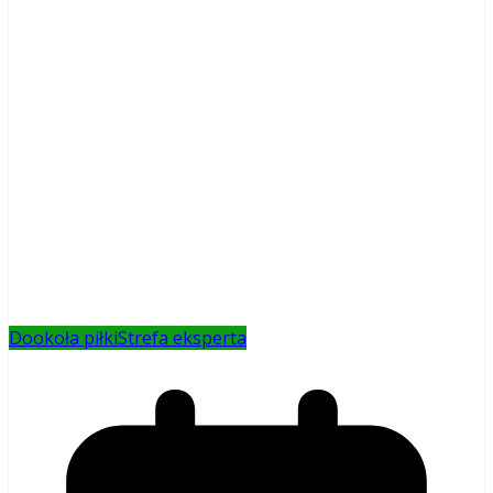
Dookoła piłki
Strefa eksperta