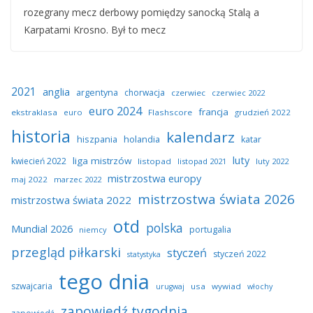
rozegrany mecz derbowy pomiędzy sanocką Stalą a
Karpatami Krosno. Był to mecz
2021
anglia
argentyna
chorwacja
czerwiec
czerwiec 2022
euro 2024
francja
ekstraklasa
euro
Flashscore
grudzień 2022
historia
kalendarz
hiszpania
holandia
katar
luty
liga mistrzów
kwiecień 2022
listopad
listopad 2021
luty 2022
mistrzostwa europy
maj 2022
marzec 2022
mistrzostwa świata 2026
mistrzostwa świata 2022
otd
polska
Mundial 2026
portugalia
niemcy
przegląd piłkarski
styczeń
styczeń 2022
statystyka
tego dnia
szwajcaria
usa
wywiad
urugwaj
włochy
zapowiedź tygodnia