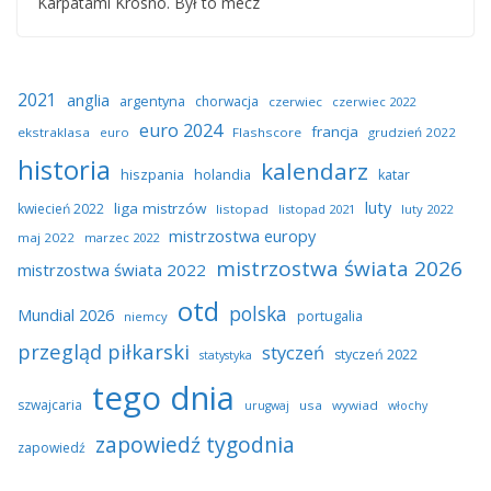
Karpatami Krosno. Był to mecz
2021
anglia
argentyna
chorwacja
czerwiec
czerwiec 2022
euro 2024
francja
ekstraklasa
euro
Flashscore
grudzień 2022
historia
kalendarz
hiszpania
holandia
katar
luty
liga mistrzów
kwiecień 2022
listopad
listopad 2021
luty 2022
mistrzostwa europy
maj 2022
marzec 2022
mistrzostwa świata 2026
mistrzostwa świata 2022
otd
polska
Mundial 2026
portugalia
niemcy
przegląd piłkarski
styczeń
styczeń 2022
statystyka
tego dnia
szwajcaria
usa
wywiad
urugwaj
włochy
zapowiedź tygodnia
zapowiedź