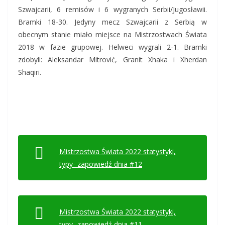
Szwajcarii, 6 remisów i 6 wygranych Serbii/Jugosławii.
Bramki 18-30. Jedyny mecz Szwajcarii z Serbią w
obecnym stanie miało miejsce na Mistrzostwach Świata
2018 w fazie grupowej. Helweci wygrali 2-1. Bramki
zdobyli: Aleksandar Mitrović, Granit Xhaka i Xherdan
Shaqiri.
Mistrzostwa Świata 2022 statystyki,
typy- zapowiedź dnia #12
Mistrzostwa Świata 2022 statystyki,
typy- zapowiedź dnia #11