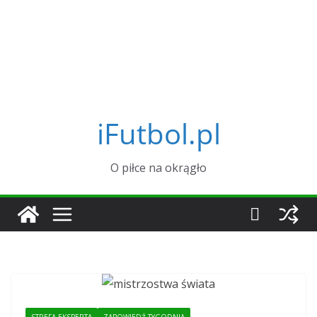
iFutbol.pl
O piłce na okrągło