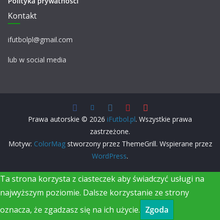
Polityka prywatności
Kontakt
ifutbolpl@gmail.com
lub w social media
Prawa autorskie © 2026
iFutbol.pl
. Wszystkie prawa
zastrzeżone.
Motyw:
ColorMag
stworzony przez ThemeGrill. Wspierane przez
WordPress
.
Ta strona korzysta z ciasteczek aby świadczyć usługi na
najwyższym poziomie. Dalsze korzystanie ze strony
oznacza, że zgadzasz się na ich użycie.
Zgoda