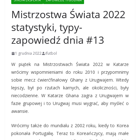
STREFA EKSPERTA
ZAPOWIEDŹ TYGODNIA
Mistrzostwa Świata 2022
statystyki, typy-
zapowiedź dnia #13
1 grudnia 2022
ifutbol
W piątek na Mistrzostwach Świata 2022 w Katarze
wrócimy wspomnieniami do roku 2010 i przypomnimy
sobie mecz ćwierćfinałowy Ghany z Urugwajem. Wtedy
lepszy, był po rzutach karnych, ale okoliczności, były
niecodzienne. W Katarze Ghana zagra z Urugwajem w
fazie grupowej i to Urugwaj musi wygrać, aby myśleć o
awansie.
Wrócimy także do mundialu z 2002 roku, kiedy to Korea
pokonała Portugalię. Teraz to Koreańczycy, mają małe