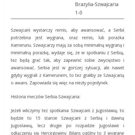
Brazylia-Szwajcaria
1-0
Szwajcarii wystarczy remis, aby awansować, a Serbii
potrzebna jest wygrana, oraz remis, lub porażka
Kamerunu. Szwajcarzy mają za sobą minimalną wygraną i
minimalną porażkę, wydaje się, że w spotkaniu z Serbią,
też będą grać tak, aby zapewnić sobie zwycięstwo i
awansować. Serbia jest w gorszej sytuacji, ale nawet
gdyby wygrali z Kamerunem, to też graliby ze Szwajcarią
o awans. Zapowiada się więc na niezły pojedynek.
Historia meczów Serbia-Szwajcaria:
Jeżeli wliczymy też spotkania Szwajcarii z Jugosławią, to
będzie to 15 starcie Szwajcarii z Serbią i dawną
Jugosławią, lecz drugie po rozpadzie Jugosławii i
odłączeniu się Hercegowiny. Bilans ogólny to 3 wygrane