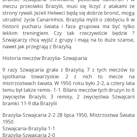
meczu przeciwko Brazylii, musi się liczyć z atakami ze
strony rywali. Jeżeli Helweci będą się dobrze bronić, mogą
utrudnić życie Canarinhos. Brazylia myśli o zdobyciu 6 w
historii pucharu świata i faza grupowa ma być tylko
lekkim treningiem. Czy tak rzeczywiście będzie ?
Szwajcarzy chcą wyjść z grupy i mają na to duże szanse,
nawet jak przegrają z Brazylią.
Historia meczów Brazylia- Szwajcaria:
9 razy Szwajcaria grała z Brazylią. 7 z tych meczów to
spotkania towarzyskie. 2 z nich to mecze na
mistrzostwach świata. W 1950 roku było 2-2, a cztery lata
temu był także remis- 1-1. Bilans meczów tych drużyn to 6
zwycięstw Brazylii, 3 remisy, 2 zwycięstwa Szwajcarii
bramki: 11-9 dla Brazylii
Brazylia-Szwajcaria 2-2 28 lipca 1950, Mistrzostwa Świata
1950
Szwajcaria-Brazylia 1-1
Brazylia-Szwajcaria 2-0