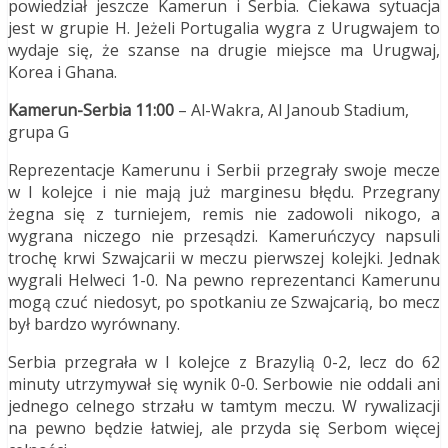
powiedział jeszcze Kamerun i Serbia. Ciekawa sytuacja
jest w grupie H. Jeżeli Portugalia wygra z Urugwajem to
wydaje się, że szanse na drugie miejsce ma Urugwaj,
Korea i Ghana.
Kamerun-Serbia 11:00
– Al-Wakra, Al Janoub Stadium,
grupa G
Reprezentacje Kamerunu i Serbii przegrały swoje mecze
w I kolejce i nie mają już marginesu błędu. Przegrany
żegna się z turniejem, remis nie zadowoli nikogo, a
wygrana niczego nie przesądzi. Kameruńczycy napsuli
trochę krwi Szwajcarii w meczu pierwszej kolejki. Jednak
wygrali Helweci 1-0. Na pewno reprezentanci Kamerunu
mogą czuć niedosyt, po spotkaniu ze Szwajcarią, bo mecz
był bardzo wyrównany.
Serbia przegrała w I kolejce z Brazylią 0-2, lecz do 62
minuty utrzymywał się wynik 0-0. Serbowie nie oddali ani
jednego celnego strzału w tamtym meczu. W rywalizacji
na pewno będzie łatwiej, ale przyda się Serbom więcej