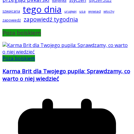
styczeń 2022
statystyka
tego dnia
szwajcaria
usa
wywiad
urugwaj
włochy
zapowiedź tygodnia
zapowiedź
Poza boiskiem
Poza boiskiem
Karma Brit dla Twojego pupila: Sprawdzamy, co
warto o niej wiedzieć