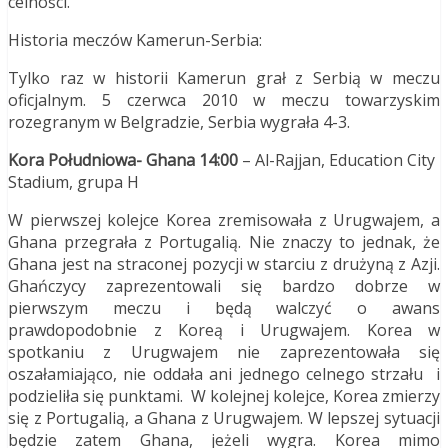
celności.
Historia meczów Kamerun-Serbia:
Tylko raz w historii Kamerun grał z Serbią w meczu
oficjalnym. 5 czerwca 2010 w meczu towarzyskim
rozegranym w Belgradzie, Serbia wygrała 4-3.
Kora Południowa- Ghana 14:00
– Al-Rajjan, Education City
Stadium, grupa H
W pierwszej kolejce Korea zremisowała z Urugwajem, a
Ghana przegrała z Portugalią. Nie znaczy to jednak, że
Ghana jest na straconej pozycji w starciu z drużyną z Azji.
Ghańczycy zaprezentowali się bardzo dobrze w
pierwszym meczu i będą walczyć o awans
prawdopodobnie z Koreą i Urugwajem. Korea w
spotkaniu z Urugwajem nie zaprezentowała się
oszałamiająco, nie oddała ani jednego celnego strzału i
podzieliła się punktami. W kolejnej kolejce, Korea zmierzy
się z Portugalią, a Ghana z Urugwajem. W lepszej sytuacji
będzie zatem Ghana, jeżeli wygra. Korea mimo