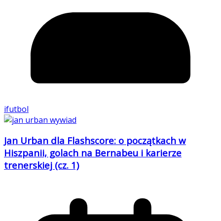
ifutbol
Jan Urban dla Flashscore: o początkach w
Hiszpanii, golach na Bernabeu i karierze
trenerskiej (cz. 1)