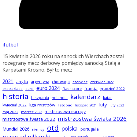
ifutbol
15 kwietnia 2026 roku na sanockich Wierchach został
rozegrany mecz derbowy pomiędzy sanocką Stalą a
Karpatami Krosno. Był to mecz
2021
anglia
argentyna
chorwacja
czerwiec
czerwiec 2022
euro 2024
francja
ekstraklasa
euro
Flashscore
grudzień 2022
historia
kalendarz
hiszpania
holandia
katar
luty
liga mistrzów
kwiecień 2022
listopad
listopad 2021
luty 2022
mistrzostwa europy
maj 2022
marzec 2022
mistrzostwa świata 2026
mistrzostwa świata 2022
otd
polska
Mundial 2026
portugalia
niemcy
przegląd piłkarski
styczeń