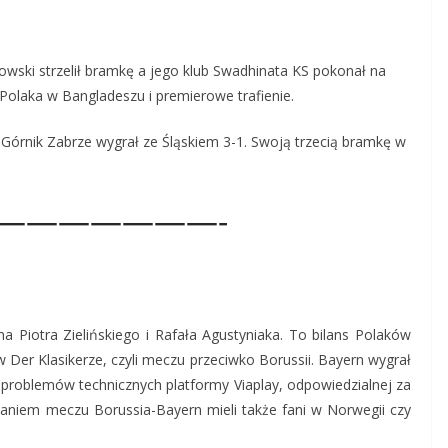
owski strzelił bramkę a jego klub Swadhinata KS pokonał na
Polaka w Bangladeszu i premierowe trafienie.
 Górnik Zabrze wygrał ze Śląskiem 3-1. Swoją trzecią bramkę w
———————-
 Piotra Zielińskiego i Rafała Agustyniaka. To bilans Polaków
 Der Klasikerze, czyli meczu przeciwko Borussii. Bayern wygrał
 problemów technicznych platformy Viaplay, odpowiedzialnej za
daniem meczu Borussia-Bayern mieli także fani w Norwegii czy