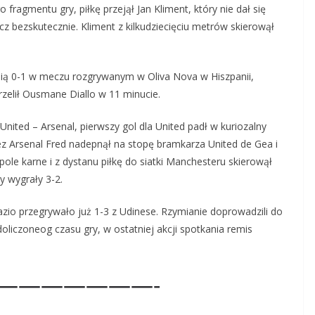
ragmentu gry, piłkę przejął Jan Kliment, który nie dał się
cz bezskutecznie. Kliment z kilkudziecięciu metrów skierowął
anią 0-1 w meczu rozgrywanym w Oliva Nova w Hiszpanii,
rzelił Ousmane Diallo w 11 minucie.
ited – Arsenal, pierwszy gol dla United padł w kuriozalny
 Arsenal Fred nadepnął na stopę bramkarza United de Gea i
pole karne i z dystanu piłkę do siatki Manchesteru skierowął
y wygrały 3-2.
zio przegrywało już 1-3 z Udinese. Rzymianie doprowadzili do
doliczoneog czasu gry, w ostatniej akcji spotkania remis
———————-