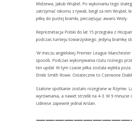
Widzewa, Jakub Wrąbel. Po wykonaniu tego stałego f
zatrzymać nikomu z rywali, biegł za nim Wrąbel, le
piłkę do pustej bramki, pieczętując awans Wisły.
Repreznetacja Polski do lat 15 przegrała z Hiszp
podczas turnieju towarzyskiego. Jedyną bramkę st
'W meczu angielskiej Premier League Manchester Un
sposób. Podczas wykonywania rzutu rożnego przez
ten updał. W tym czasie piłka zostala wybita poza 
Emile Smith Rowe. Ostatecznie to Czerwone Diabł
Szalone spotkanie zostało rozegrane w Rzymie. La
wyrównania, a nawet strzelili na 4-3. W 9 minucie 
Udinese zapewnił jednal Arslan.
——————————