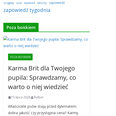
zapowiedź
usa
wywiad
urugwaj
włochy
zapowiedź tygodnia
Poza boiskiem
POZA BOISKIEM
Karma Brit dla Twojego
pupila: Sprawdzamy, co
warto o niej wiedzieć
15 lipca 2026
ifutbol
Właściciele psów stają przed dylematem:
dobra jakość czy przystępna cena? Karmy