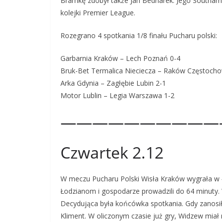
Bramkę zdobył także Jan Bednarek. Jego Southamp
kolejki Premier League.
Rozegrano 4 spotkania 1/8 finału Pucharu polski:
Garbarnia Kraków – Lech Poznań 0-4
Bruk-Bet Termalica Nieciecza – Raków Częstoch
Arka Gdynia – Zagłębie Lubin 2-1
Motor Lublin – Legia Warszawa 1-2
——————————
Czwartek 2.12
W meczu Pucharu Polski Wisła Kraków wygrała w 
Łodzianom i gospodarze prowadzili do 64 minuty. W
Decydująca była końcówka spotkania. Gdy zanosiło
Kliment. W oliczonym czasie już gry, Widzew miał