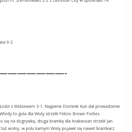
ton FC zremisowało 2-2 z Leicester City w spotknaiu 14
owa 0-2
———————-
Łodzi z Widzewem 3-1. Najpierw Dominik Kun dał prowadzenie
tedy to gola dla Wisły strzelił Felicio Brown Forbes.
 się na dogrywkę, druga bramkę dla Krakwoian strzelił Jan
 rzut wolny, w polu karnym Wisły pojawił się nawet bramkarz