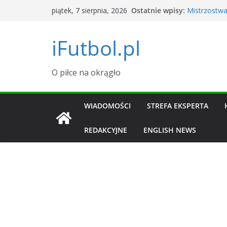
Przejdź
Ostatnie wpisy:
Mistrzostwa
piątek, 7 sierpnia, 2026
do
Argentyna
Okno transf
treści
iFutbol.pl
i zawodnik
Tylu widzów
dane
Grał w La Li
O piłce na okrągło
transferowy 
Piłkarski K
Sierpień 20
WIADOMOŚCI
STREFA EKSPERTA
REDAKCYJNE
ENGLISH NEWS