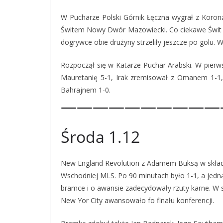
W Pucharze Polski Górnik Łęczna wygrał z Koroną
Świtem Nowy Dwór Mazowiecki. Co ciekawe Świt p
dogrywce obie drużyny strzeliły jeszcze po golu. W
Rozpoczął się w Katarze Puchar Arabski. W pierws
Mauretanię 5-1, Irak zremisował z Omanem 1-1, 
Bahrajnem 1-0.
——————————
Środa 1.12
New England Revolution z Adamem Buksą w składzi
Wschodniej MLS. Po 90 minutach było 1-1, a jedną
bramce i o awansie zadecydowały rzuty karne. W s
New Yor City awansowało fo finału konferencji.