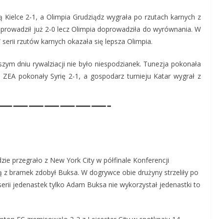
 Kielce 2-1, a Olimpia Grudziądz wygrała po rzutach karnych z
rowadził już 2-0 lecz Olimpia doprowadziła do wyrównania. W
 serii rzutów karnych okazała się lepsza Olimpia.
zym dniu rywalziacji nie było niespodzianek. Tunezja pokonała
ZEA pokonały Syrię 2-1, a gospodarz turnieju Katar wygrał z
———————-
e przegrało z New York City w półfinale Konferencji
 z bramek zdobył Buksa. W dogrywce obie drużyny strzeliły po
erii jedenastek tylko Adam Buksa nie wykorzystał jedenastki to