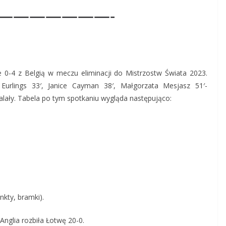
———————-
e 0-4 z Belgią w meczu eliminacji do Mistrzostw Świata 2023.
 Eurlings 33′, Janice Cayman 38′, Małgorzata Mesjasz 51′-
ały. Tabela po tym spotkaniu wygląda następująco:
nkty, bramki).
nglia rozbiła Łotwę 20-0.