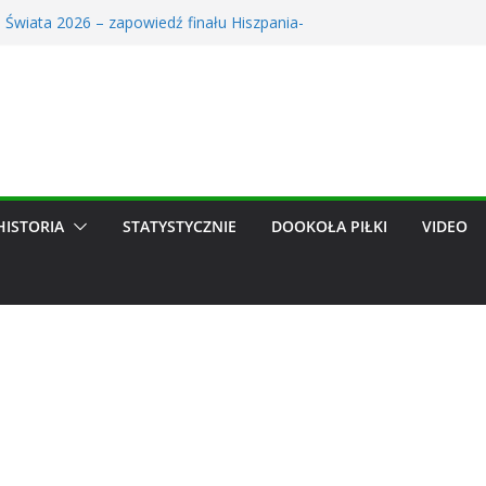
 Świata 2026 – zapowiedź finału Hiszpania-
erowe trwa! Śledź transfery ulubionych zespołów
ów dzięki nowym funkcjom
 obejrzało kompromitację Lecha. TVP ujawniła
dze, może trafić do Wieczystej. Szykuje się
hit
alendarz: Zapowiedź Miesiąca w Świecie Futbolu.
26
HISTORIA
STATYSTYCZNIE
DOOKOŁA PIŁKI
VIDEO