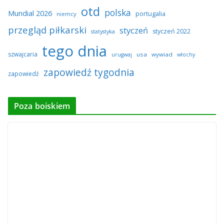
otd
polska
Mundial 2026
portugalia
niemcy
przegląd piłkarski
styczeń
styczeń 2022
statystyka
tego dnia
szwajcaria
usa
wywiad
urugwaj
włochy
zapowiedź tygodnia
zapowiedź
Poza boiskiem