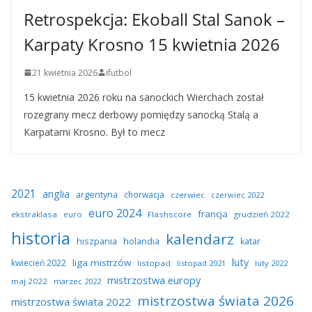
Retrospekcja: Ekoball Stal Sanok –
Karpaty Krosno 15 kwietnia 2026
21 kwietnia 2026
ifutbol
15 kwietnia 2026 roku na sanockich Wierchach został
rozegrany mecz derbowy pomiędzy sanocką Stalą a
Karpatami Krosno. Był to mecz
2021
anglia
argentyna
chorwacja
czerwiec
czerwiec 2022
euro 2024
francja
ekstraklasa
euro
Flashscore
grudzień 2022
historia
kalendarz
hiszpania
holandia
katar
luty
liga mistrzów
kwiecień 2022
listopad
listopad 2021
luty 2022
mistrzostwa europy
maj 2022
marzec 2022
mistrzostwa świata 2026
mistrzostwa świata 2022