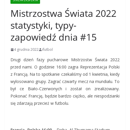
STREFA EKSPERTA
Mistrzostwa Świata 2022
statystyki, typy-
zapowiedź dnia #15
4 grudnia 2022
ifutbol
Drugi dzień fazy pucharowe Mistrzostw Świata 2022
przed nami. O godzinie 16:00 zagra Reprezentacja Polski
z Francją. Na to spotkanie czekaliśmy od 1 kwietnia, kiedy
wylosowano grupy. Zagrać czwarty mecz na mundialu. To
był ce Biało-Czerwonych i został on zrealizowany.
Pokonać Francję, będzie bardzo ciężko, ale niespodzianki
się zdarzają przecież w futbolu.
Francja- Polska 16:00
– Doha, Al Thumama Stadium