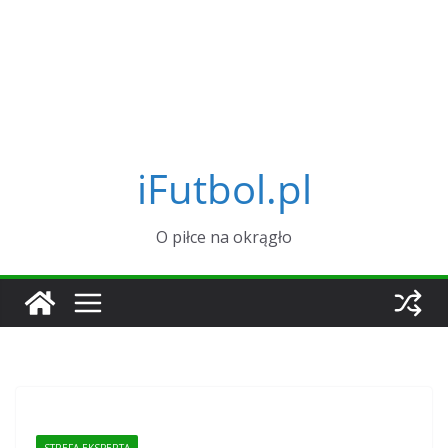
iFutbol.pl
O piłce na okrągło