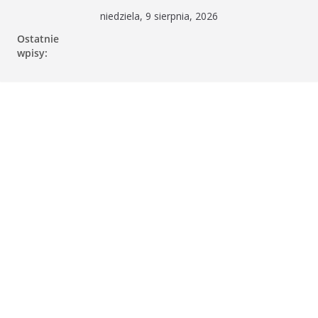
Przejdź
niedziela, 9 sierpnia, 2026
do
Ostatnie
treści
wpisy: