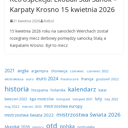
Karpaty Krosno 15 kwietnia 2026
21 kwietnia 2026
ifutbol
15 kwietnia 2026 roku na sanockich Wierchach został
rozegrany mecz derbowy pomiędzy sanocką Stalą a
Karpatami Krosno. Był to mecz
2021
anglia
argentyna
chorwacja
czerwiec
czerwiec 2022
euro 2024
francja
ekstraklasa
euro
Flashscore
grudzień 2022
historia
kalendarz
hiszpania
holandia
katar
luty
liga mistrzów
kwiecień 2022
listopad
listopad 2021
luty 2022
mistrzostwa europy
maj 2022
marzec 2022
mistrzostwa świata 2026
mistrzostwa świata 2022
otd
polska
Mundial 2026
portugalia
niemcy