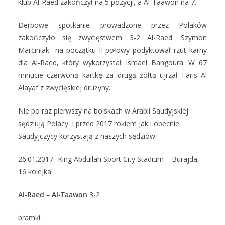
klub Al-Raed zakończył na 5 pozycji, a Al-Taawon na 7.
Derbowe spotkanie prowadzone przez Polaków
zakończyło się zwycięstwem 3-2 Al-Raed. Szymon
Marciniak na początku II połowy podyktował rzut karny
dla Al-Raed, który wykorzystał Ismael Bangoura. W 67
minucie czerwoną kartkę za drugą żółtą ujrzał Faris Al
Alayaf z zwycięskiej drużyny.
Nie po raz pierwszy na boiskach w Arabii Saudyjskiej
sędziują Polacy. I przed 2017 rokiem jak i obecnie
Saudyjczycy korzystają z naszych sędziów.
26.01.2017 -King Abdullah Sport City Stadium – Burajda,
16 kolejka
Al-Raed – Al-Taawon
3-2
bramki: