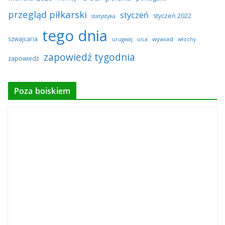
przegląd piłkarski
styczeń
styczeń 2022
statystyka
tego dnia
szwajcaria
usa
wywiad
urugwaj
włochy
zapowiedź tygodnia
zapowiedź
Poza boiskiem