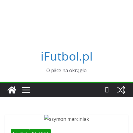
iFutbol.pl
O piłce na okrągło