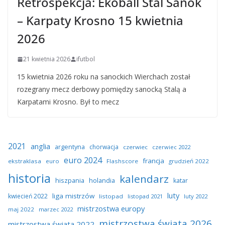
Retrospekcja: Ekoball Stal Sanok
– Karpaty Krosno 15 kwietnia
2026
21 kwietnia 2026
ifutbol
15 kwietnia 2026 roku na sanockich Wierchach został
rozegrany mecz derbowy pomiędzy sanocką Stalą a
Karpatami Krosno. Był to mecz
2021
anglia
argentyna
chorwacja
czerwiec
czerwiec 2022
euro 2024
francja
ekstraklasa
euro
Flashscore
grudzień 2022
historia
kalendarz
hiszpania
holandia
katar
luty
liga mistrzów
kwiecień 2022
listopad
listopad 2021
luty 2022
mistrzostwa europy
maj 2022
marzec 2022
mistrzostwa świata 2026
mistrzostwa świata 2022