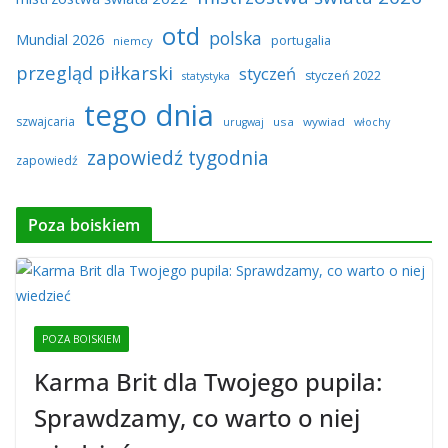
otd
polska
Mundial 2026
portugalia
niemcy
przegląd piłkarski
styczeń
styczeń 2022
statystyka
tego dnia
szwajcaria
usa
wywiad
urugwaj
włochy
zapowiedź tygodnia
zapowiedź
Poza boiskiem
POZA BOISKIEM
Karma Brit dla Twojego pupila:
Sprawdzamy, co warto o niej