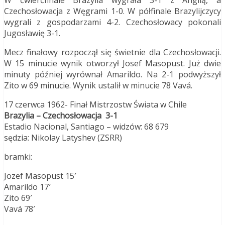
Czechosłowacja z Węgrami 1-0. W półfinale Brazylijczycy
wygrali z gospodarzami 4-2. Czechosłowacy pokonali
Jugosławię 3-1.
Mecz finałowy rozpoczął się świetnie dla Czechosłowacji.
W 15 minucie wynik otworzył Josef Masopust. Już dwie
minuty później wyrównał Amarildo. Na 2-1 podwyższył
Zito w 69 minucie. Wynik ustalił w minucie 78 Vavá.
17 czerwca 1962- Finał Mistrzostw Świata w Chile
Brazylia – Czechosłowacja 3-1
Estadio Nacional, Santiago – widzów: 68 679
sędzia: Nikolay Latyshev (ZSRR)
bramki:
Jozef Masopust 15′
Amarildo 17′
Zito 69′
Vavá 78′