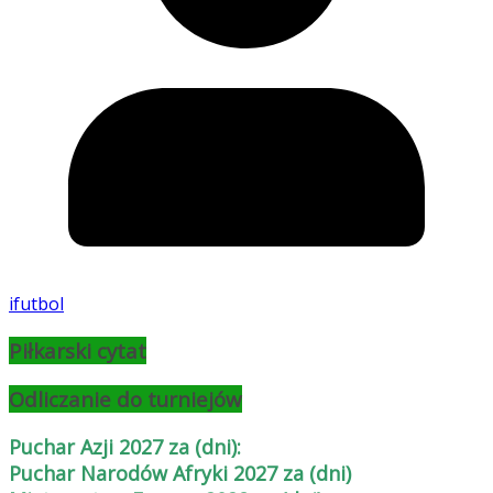
ifutbol
Piłkarski cytat
Odliczanie do turniejów
Puchar Azji 2027 za (dni):
Puchar Narodów Afryki 2027 za (dni)