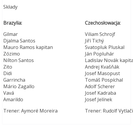
Składy
Brazylia:
Czechosłowacja:
Gilmar
Viliam Schrojf
Djalma Santos
Jiří Tichý
Mauro Ramos kapitan
Svatopluk Pluskal
Zózimo
Ján Popluhár
Nílton Santos
Ladislav Novák kapit
Zito
Andrej Kvašňák
Didi
Josef Masopust
Garrincha
Tomáš Pospíchal
Mário Zagallo
Adolf Scherer
Vavá
Josef Kadraba
Amarildo
Josef Jelínek
Trener: Aymoré Moreira
Trener: Rudolf Vytlači