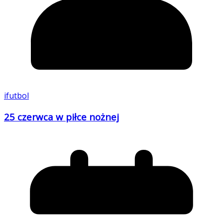
ifutbol
25 czerwca w piłce nożnej