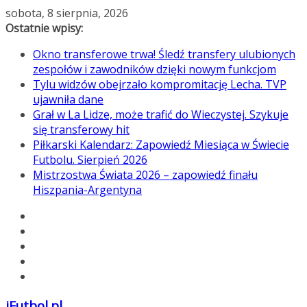
Przejdź
sobota, 8 sierpnia, 2026
do
Ostatnie wpisy:
treści
Okno transferowe trwa! Śledź transfery ulubionych
zespołów i zawodników dzięki nowym funkcjom
Tylu widzów obejrzało kompromitację Lecha. TVP
ujawniła dane
Grał w La Lidze, może trafić do Wieczystej. Szykuje
się transferowy hit
Piłkarski Kalendarz: Zapowiedź Miesiąca w Świecie
Futbolu. Sierpień 2026
Mistrzostwa Świata 2026 – zapowiedź finału
Hiszpania-Argentyna
iFutbol.pl