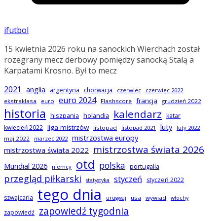
ifutbol
15 kwietnia 2026 roku na sanockich Wierchach został
rozegrany mecz derbowy pomiędzy sanocką Stalą a
Karpatami Krosno. Był to mecz
2021
anglia
argentyna
chorwacja
czerwiec
czerwiec 2022
euro 2024
francja
ekstraklasa
euro
Flashscore
grudzień 2022
historia
kalendarz
hiszpania
holandia
katar
luty
liga mistrzów
kwiecień 2022
listopad
listopad 2021
luty 2022
mistrzostwa europy
maj 2022
marzec 2022
mistrzostwa świata 2026
mistrzostwa świata 2022
otd
polska
Mundial 2026
portugalia
niemcy
przegląd piłkarski
styczeń
styczeń 2022
statystyka
tego dnia
szwajcaria
usa
wywiad
urugwaj
włochy
zapowiedź tygodnia
zapowiedź