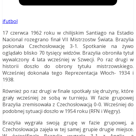
ifutbol
17 czerwca 1962 roku w chilijskim Santiago na Estadio
Nacional rozegrano finał VII Mistrzostw Świata. Brazylia
pokonała Czechosłowację 3-1. Spotkanie na żywo
oglądało blisko 70 tysięcy widzów. Brazylia obroniła tytuł
wywalczony 4 lata wcześniej w Szwecji. Po raz drugi w
historii doszło do obrony tytułu mistrzowskiego.
Wcześniej dokonała tego Reprezentacja Włoch- 1934 i
1938.
Również po raz drugi w finale spotkały się drużyny, które
grały wcześniej ze sobą w turnieju. W fazie grupowej
Brazylia zremisowała z Czechosłowacją 0-0. Wcześniej do
podobnej sytuacji doszło w 1954 roku (RFN i Węgry).
Brazylia wygrała swoją grupę w fazie grupowej, a
Czechosłowacja zajęła w tej samej grupie drugie miejsce.
W ćwierćfinale Brazylia wygrała 3-1 z Anglią, a