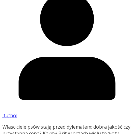
ifutbol
Właściciele psów stają przed dylematem: dobra jakość czy
przystępna cena? Karmy Brit w oczach wielu to złoty