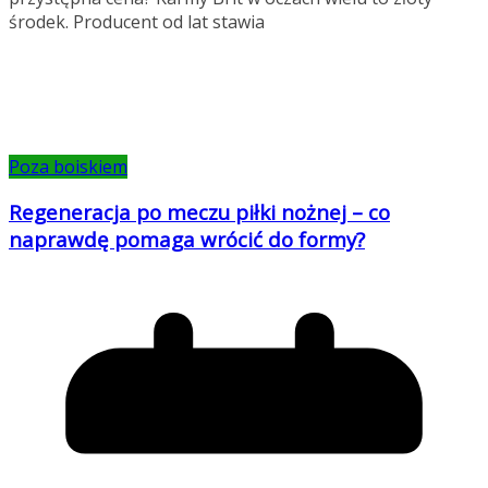
środek. Producent od lat stawia
Poza boiskiem
Regeneracja po meczu piłki nożnej – co
naprawdę pomaga wrócić do formy?