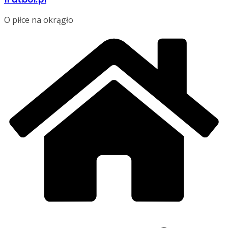
O piłce na okrągło