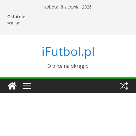
Przejdź
sobota, 8 sierpnia, 2026
do
Ostatnie
treści
wpisy:
iFutbol.pl
O piłce na okrągło