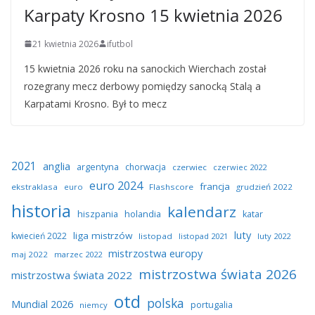
Karpaty Krosno 15 kwietnia 2026
21 kwietnia 2026
ifutbol
15 kwietnia 2026 roku na sanockich Wierchach został
rozegrany mecz derbowy pomiędzy sanocką Stalą a
Karpatami Krosno. Był to mecz
2021
anglia
argentyna
chorwacja
czerwiec
czerwiec 2022
euro 2024
francja
ekstraklasa
euro
Flashscore
grudzień 2022
historia
kalendarz
hiszpania
holandia
katar
luty
liga mistrzów
kwiecień 2022
listopad
listopad 2021
luty 2022
mistrzostwa europy
maj 2022
marzec 2022
mistrzostwa świata 2026
mistrzostwa świata 2022
otd
polska
Mundial 2026
portugalia
niemcy