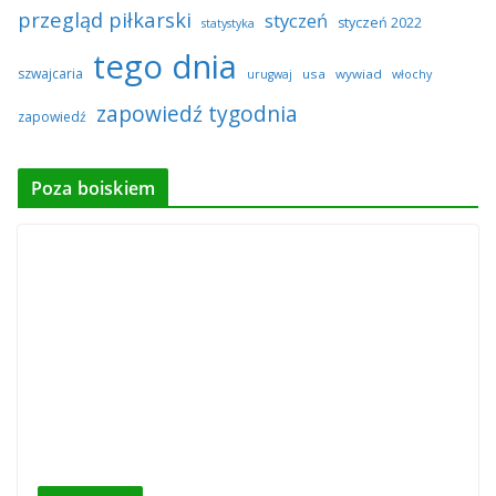
przegląd piłkarski
styczeń
styczeń 2022
statystyka
tego dnia
szwajcaria
usa
wywiad
urugwaj
włochy
zapowiedź tygodnia
zapowiedź
Poza boiskiem