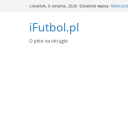
Przejdź
Ostatnie wpisy:
Mistrzos
czwartek, 6 sierpnia, 2026
do
Argentyn
Okno tra
treści
iFutbol.pl
i zawodn
Tylu wid
dane
Grał w La
O piłce na okrągło
transfero
Piłkarski
Sierpień