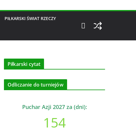
PIŁKARSKI ŚWIAT RZECZY
Piłkarski cytat
Odliczanie do turniejów
Puchar Azji 2027 za (dni):
154