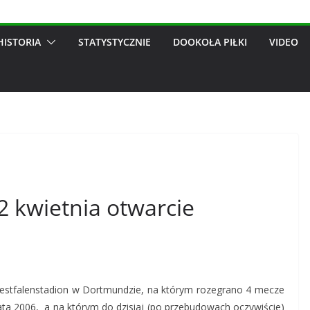
HISTORIA
STATYSTYCZNIE
DOOKOŁA PIŁKI
VIDEO
2 kwietnia otwarcie
Westfalenstadion w Dortmundzie, na którym rozegrano 4 mecze
ata 2006, a na którym do dzisiaj (po przebudowach oczywiście)