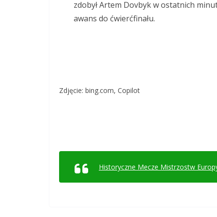
zdobył Artem Dovbyk w ostatnich minut
awans do ćwierćfinału.
Zdjęcie: bing.com, Copilot
Historyczne Mecze Mistrzostw Europ