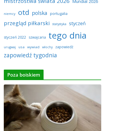
mistrzostwa świata 2026
Mundial 2026
otd
polska
portugalia
niemcy
przegląd piłkarski
styczeń
statystyka
tego dnia
styczeń 2022
szwajcaria
zapowiedź
usa
wywiad
urugwaj
włochy
zapowiedź tygodnia
Poza boiskiem