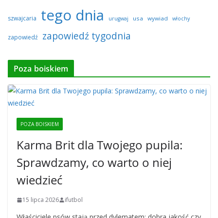
tego dnia
szwajcaria
usa
wywiad
urugwaj
włochy
zapowiedź tygodnia
zapowiedź
Poza boiskiem
POZA BOISKIEM
Karma Brit dla Twojego pupila:
Sprawdzamy, co warto o niej
wiedzieć
15 lipca 2026
ifutbol
Właściciele psów stają przed dylematem: dobra jakość czy