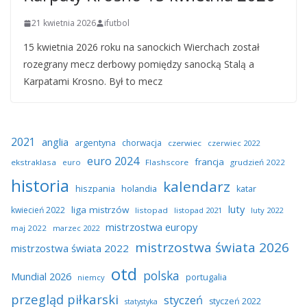
21 kwietnia 2026
ifutbol
15 kwietnia 2026 roku na sanockich Wierchach został
rozegrany mecz derbowy pomiędzy sanocką Stalą a
Karpatami Krosno. Był to mecz
2021
anglia
argentyna
chorwacja
czerwiec
czerwiec 2022
euro 2024
francja
ekstraklasa
euro
Flashscore
grudzień 2022
historia
kalendarz
hiszpania
holandia
katar
luty
liga mistrzów
kwiecień 2022
listopad
listopad 2021
luty 2022
mistrzostwa europy
maj 2022
marzec 2022
mistrzostwa świata 2026
mistrzostwa świata 2022
otd
polska
Mundial 2026
portugalia
niemcy
przegląd piłkarski
styczeń
styczeń 2022
statystyka