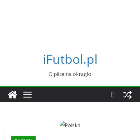
iFutbol.pl
O piłce na okrągło