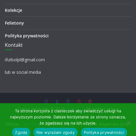
Kolekcje
Felietony
Polityka prywatności
Kontakt
ifutbolpl@gmail.com
lub w social media
Prawa autorskie © 2026
iFutbol.pl
. Wszystkie prawa
Ta strona korzysta z ciasteczek aby świadczyć usługi na
zastrzeżone.
najwyższym poziomie. Dalsze korzystanie ze strony oznacza,
że zgadzasz się na ich użycie.
Motyw:
ColorMag
stworzony przez ThemeGrill. Wspierane przez
WordPress
.
Zgoda
Nie wyrażam zgody
Polityka prywatności