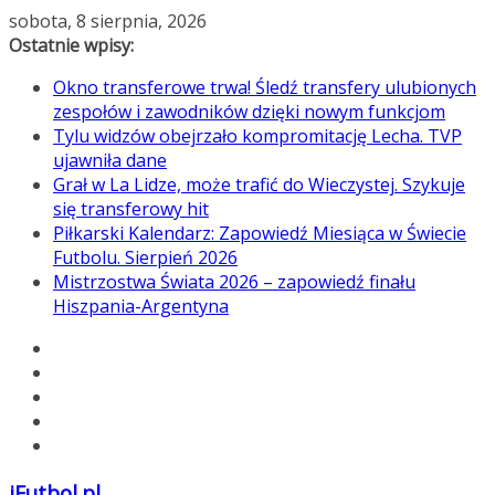
Przejdź
sobota, 8 sierpnia, 2026
do
Ostatnie wpisy:
treści
Okno transferowe trwa! Śledź transfery ulubionych
zespołów i zawodników dzięki nowym funkcjom
Tylu widzów obejrzało kompromitację Lecha. TVP
ujawniła dane
Grał w La Lidze, może trafić do Wieczystej. Szykuje
się transferowy hit
Piłkarski Kalendarz: Zapowiedź Miesiąca w Świecie
Futbolu. Sierpień 2026
Mistrzostwa Świata 2026 – zapowiedź finału
Hiszpania-Argentyna
iFutbol.pl