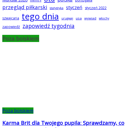
portugalia
niemcy
przegląd piłkarski
styczeń
styczeń 2022
statystyka
tego dnia
szwajcaria
usa
wywiad
urugwaj
włochy
zapowiedź tygodnia
zapowiedź
Poza boiskiem
Poza boiskiem
Karma Brit dla Twojego pupila: Sprawdzamy, co