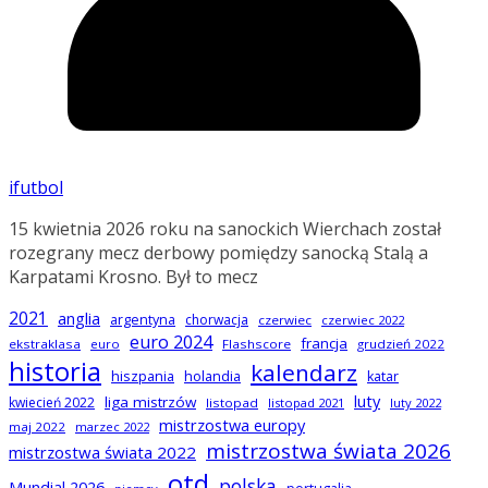
ifutbol
15 kwietnia 2026 roku na sanockich Wierchach został
rozegrany mecz derbowy pomiędzy sanocką Stalą a
Karpatami Krosno. Był to mecz
2021
anglia
argentyna
chorwacja
czerwiec
czerwiec 2022
euro 2024
francja
ekstraklasa
euro
Flashscore
grudzień 2022
historia
kalendarz
hiszpania
holandia
katar
luty
liga mistrzów
kwiecień 2022
listopad
listopad 2021
luty 2022
mistrzostwa europy
maj 2022
marzec 2022
mistrzostwa świata 2026
mistrzostwa świata 2022
otd
polska
Mundial 2026