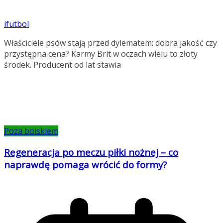
ifutbol
Właściciele psów stają przed dylematem: dobra jakość czy
przystępna cena? Karmy Brit w oczach wielu to złoty
środek. Producent od lat stawia
Poza boiskiem
Regeneracja po meczu piłki nożnej – co
naprawdę pomaga wrócić do formy?