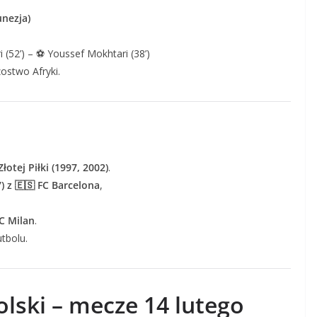
unezja)
i (52’) – ⚽ Youssef Mokhtari (38’)
zostwo Afryki.
Złotej Piłki (1997, 2002)
.
 z 🇪🇸 FC Barcelona
,
C Milan
.
utbolu.
lski – mecze 14 lutego