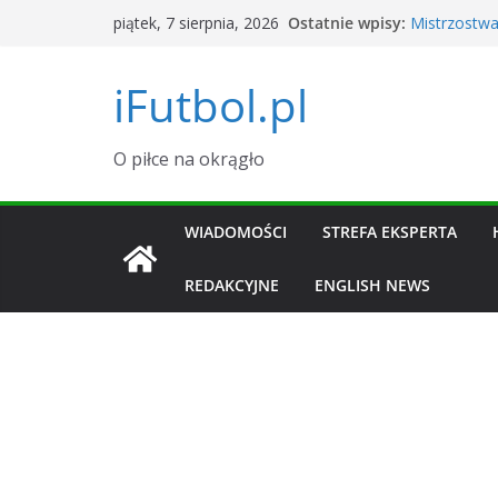
Przejdź
Ostatnie wpisy:
Mistrzostwa
piątek, 7 sierpnia, 2026
do
Argentyna
Okno transf
treści
iFutbol.pl
i zawodnik
Tylu widzów
dane
Grał w La Li
O piłce na okrągło
transferowy 
Piłkarski K
Sierpień 20
WIADOMOŚCI
STREFA EKSPERTA
REDAKCYJNE
ENGLISH NEWS