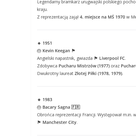
Legendarny bramkarz urugwajski polskiego pochod
kraju.
Z reprezentacją zajął
4. miejsce na MŚ 1970
w Mek
🔹 1951
🎂
Kevin Keegan 🏴
Angielski napastnik, gwiazda
🏴 Liverpool FC
.
Zdobywca
Pucharu Mistrzów (1977)
oraz
Puchar
Dwukrotny laureat
Złotej Piłki (1978, 1979)
.
🔹 1983
🎂
Bacary Sagna 🇫🇷
Obrońca reprezentacji Francji. Występował m.in. 
🏴 Manchester City
.