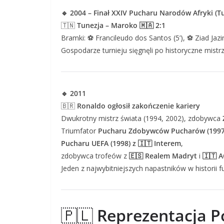
🔹 2004 – Finał XXIV Pucharu Narodów Afryki (T
🇹🇳
Tunezja – Maroko 🇲🇦 2:1
Bramki: ⚽ Francileudo dos Santos (5’), ⚽ Ziad Jazir
Gospodarze turnieju sięgnęli po historyczne mistr
🔹 2011
🇧🇷
Ronaldo ogłosił zakończenie kariery
Dwukrotny mistrz świata (1994, 2002), zdobywca
Triumfator
Pucharu Zdobywców Pucharów (1997)
Pucharu UEFA (1998) z 🇮🇹 Interem
,
zdobywca trofeów z
🇪🇸 Realem Madryt
i
🇮🇹 A
Jeden z najwybitniejszych napastników w historii f
🇵🇱
Reprezentacja Po