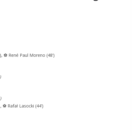
’), ⚽ René Paul Moreno (48’)
)
)
, ⚽ Rafał Lasocki (44’)