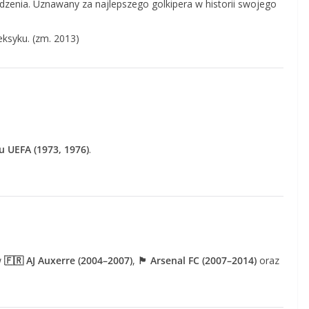
zenia. Uznawany za najlepszego golkipera w historii swojego
syku. (zm. 2013)
u UEFA (1973, 1976)
.
w
🇫🇷 AJ Auxerre (2004–2007)
,
🏴 Arsenal FC (2007–2014)
oraz