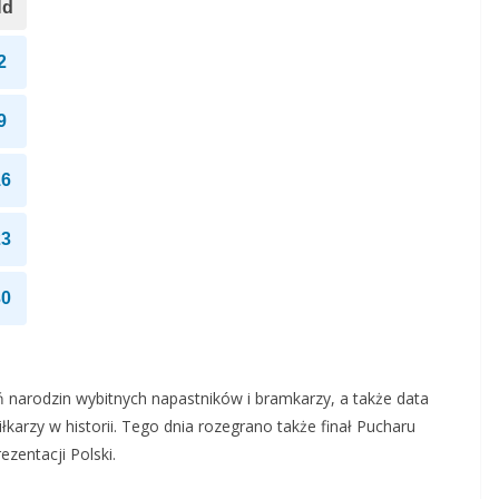
Nd
2
9
16
23
30
ień narodzin wybitnych napastników i bramkarzy, a także data
łkarzy w historii. Tego dnia rozegrano także finał Pucharu
zentacji Polski.