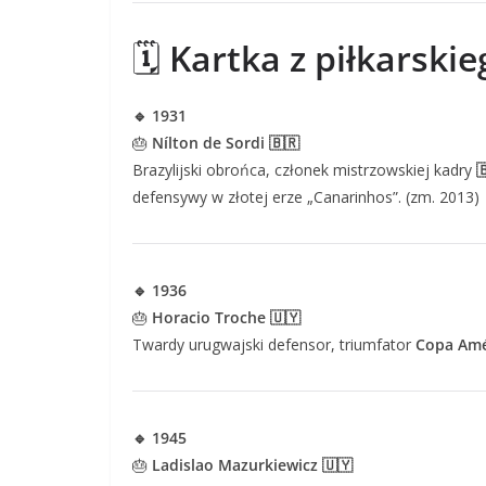
🗓️
Kartka z piłkarskie
🔹 1931
🎂
Nílton de Sordi 🇧🇷
Brazylijski obrońca, członek mistrzowskiej kadry

defensywy w złotej erze „Canarinhos”. (zm. 2013)
🔹 1936
🎂
Horacio Troche 🇺🇾
Twardy urugwajski defensor, triumfator
Copa Amé
🔹 1945
🎂
Ladislao Mazurkiewicz 🇺🇾