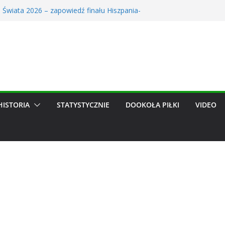
 Świata 2026 – zapowiedź finału Hiszpania-
erowe trwa! Śledź transfery ulubionych zespołów
ów dzięki nowym funkcjom
 obejrzało kompromitację Lecha. TVP ujawniła
dze, może trafić do Wieczystej. Szykuje się
hit
alendarz: Zapowiedź Miesiąca w Świecie Futbolu.
26
HISTORIA
STATYSTYCZNIE
DOOKOŁA PIŁKI
VIDEO