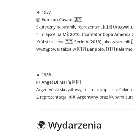
🔹 1987
🎂
Edinson Cavani 🇺🇾
Skuteczny napastnik, reprezentant
🇺🇾 Urugwaju
.
4. miejsce na
MŚ 2010
, triumfator
Copa América 
Król strzelców
🇮🇹 Serie A (2013)
jako zawodnik
Występował także w
🇺🇾 Danubio
,
🇮🇹 Palermo
🔹 1988
🎂
Ángel Di María 🇦🇷
Argentyński skrzydłowy, mistrz olimpijski z Pekinu 
Z reprezentacją
🇦🇷 Argentyny
oraz klubami euro
🌍
Wydarzenia