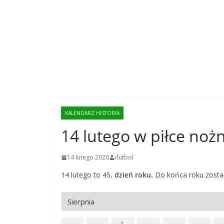
KALENDARZ HISTORIA
14 lutego w piłce noż
14 lutego 2020
ifutbol
14 lutego to 45
. dzień roku.
Do końca roku został