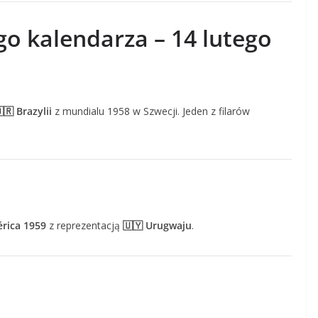
go kalendarza – 14 lutego
🇷 Brazylii
z mundialu 1958 w Szwecji. Jeden z filarów
rica 1959
z reprezentacją
🇺🇾 Urugwaju
.