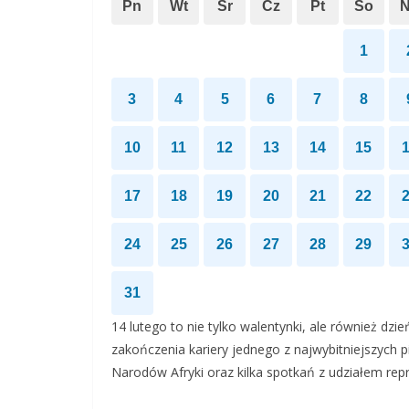
Pn
Wt
Śr
Cz
Pt
So
1
3
4
5
6
7
8
10
11
12
13
14
15
17
18
19
20
21
22
24
25
26
27
28
29
31
14 lutego to nie tylko walentynki, ale również dz
zakończenia kariery jednego z najwybitniejszych pi
Narodów Afryki oraz kilka spotkań z udziałem repre