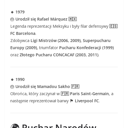
🔹 1979
🎂
Urodził się Rafael Márquez 🇲🇽
Legenda reprezentacji Meksyku i były filar defensywy
🇪🇸
FC Barcelona
.
Zdobywca
Ligi Mistrzów (2006, 2009)
,
Superpucharu
Europy (2009)
, triumfator
Pucharu Konfederacji (1999)
oraz
Złotego Pucharu CONCACAF (2003, 2011)
.
🔹 1990
🎂
Urodził się Mamadou Sakho 🇫🇷
Obrońca, który zaczynał w
🇫🇷 Paris Saint-Germain
, a
następnie reprezentował barwy
🏴 Liverpool FC
.
🌍
Puchar Narodów