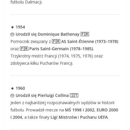
futbolu Dalmacji.
🔹 1954
🎂
Urodził się Dominique Bathenay 🇫🇷
Pomocnik związany z
🇫🇷 AS Saint-Étienne (1973–1978)
oraz
🇫🇷 Paris Saint-Germain (1978–1985)
.
Trzykrotny mistrz Francji (1974, 1975, 1976) oraz
zdobywca kilku Pucharów Francji.
🔹 1960
🎂
Urodził się Pierluigi Collina 🇮🇹
Jeden z najbardziej rozpoznawalnych sędziów w historii
futbolu. Prowadził mecze na
MŚ 1998 i 2002
,
EURO 2000
i 2004
, a także finały
Ligi Mistrzów
i
Pucharu UEFA
.