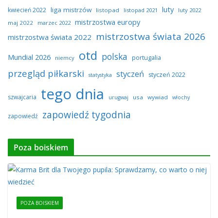
luty
liga mistrzów
kwiecień 2022
listopad
listopad 2021
luty 2022
mistrzostwa europy
maj 2022
marzec 2022
mistrzostwa świata 2026
mistrzostwa świata 2022
otd
polska
Mundial 2026
portugalia
niemcy
przegląd piłkarski
styczeń
styczeń 2022
statystyka
tego dnia
szwajcaria
usa
wywiad
urugwaj
włochy
zapowiedź tygodnia
zapowiedź
Poza boiskiem
POZA BOISKIEM