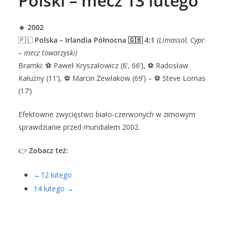
Polski – mecz 13 lutego
🔹 2002
🇵🇱
Polska – Irlandia Północna 🇬🇧 4:1
(Limassol, Cypr
– mecz towarzyski)
Bramki: ⚽ Paweł Kryszałowicz (6’, 66’), ⚽ Radosław
Kałużny (11’), ⚽ Marcin Żewłakow (69’) – ⚽ Steve Lomas
(17’)
Efektowne zwycięstwo biało-czerwonych w zimowym
sprawdzianie przed mundialem 2002.
👉
Zobacz też:
←12 lutego
14 lutego →