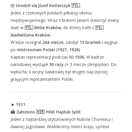
🎂
Urodził się Józef Kotlarczyk 🇵🇱
Jeden z czołowych polskich piłkarzy okresu
międzywojennego. Wraz z bratem Janem stworzył znany
duet w
🇵🇱 Wiśle Kraków
, do której trafił z
🇵🇱
Nadwiślana Kraków
.
W lidze rozegrał
244 mecze
, zdobył
13 bramek
i sięgnął
po
mistrzostwo Polski (1927, 1928)
.
Kapitan reprezentacji podczas
IO 1936
. W kadrze
narodowej wystąpił
30 razy
(+ 3 mecze olimpijskie). Do
wybuchu II wojny światowej był drugim najczęściej
grającym reprezentantem Polski.
🔹 1911
🏟️
Założono 🇭🇷 HNK Hajduk Split
Jeden z najbardziej utytułowanych klubów Chorwacji i
dawnej Jugosławii. Wielokrotny mistrz kraju, symbol