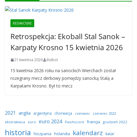
REDAKCYJNE
Retrospekcja: Ekoball Stal Sanok –
Karpaty Krosno 15 kwietnia 2026
21 kwietnia 2026
ifutbol
15 kwietnia 2026 roku na sanockich Wierchach został
rozegrany mecz derbowy pomiędzy sanocką Stalą a
Karpatami Krosno. Był to mecz
2021
anglia
argentyna
chorwacja
czerwiec
czerwiec 2022
euro 2024
francja
ekstraklasa
euro
Flashscore
grudzień 2022
historia
kalendarz
hiszpania
holandia
katar