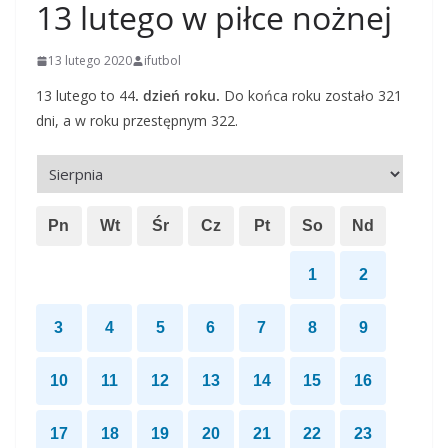
13 lutego w piłce nożnej
13 lutego 2020
ifutbol
13 lutego to 44
. dzień roku.
Do końca roku zostało 321
dni, a w roku przestępnym 322.
Pn
Wt
Śr
Cz
Pt
So
Nd
1
2
3
4
5
6
7
8
9
10
11
12
13
14
15
16
17
18
19
20
21
22
23