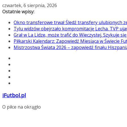
Przejdź
czwartek, 6 sierpnia, 2026
do
Ostatnie wpisy:
treści
Okno transferowe trwa! Śledź transfery ulubionych 
Tylu widzów obejrzało kompromitację Lecha. TVP uja
Grał w La Lidze, może trafić do Wieczystej. Szykuje si
Piłkarski Kalendarz: Zapowiedź Miesiąca w Świecie Fu
Mistrzostwa Świata 2026 – zapowiedź finału Hiszpan
iFutbol.pl
O piłce na okrągło