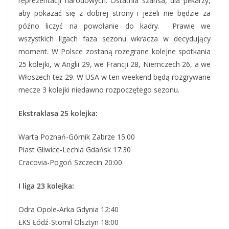
reprezentacji narodowych. Ostatnia szansa, dla piłkarzy,
aby pokazać się z dobrej strony i jeżeli nie będzie za
późno liczyć na powołanie do kadry. Prawie we
wszystkich ligach faza sezonu wkracza w decydujący
moment. W Polsce zostaną rozegrane kolejne spotkania
25 kolejki, w Anglii 29, we Francji 28, Niemczech 26, a we
Włoszech też 29. W USA w ten weekend będą rozgrywane
mecze 3 kolejki niedawno rozpoczętego sezonu.
Ekstraklasa 25 kolejka:
Warta Poznań-Górnik Zabrze 15:00
Piast Gliwice-Lechia Gdańsk 17:30
Cracovia-Pogoń Szczecin 20:00
I liga 23 kolejka:
Odra Opole-Arka Gdynia 12:40
ŁKS Łódź-Stomil Olsztyn 18:00