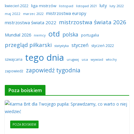
luty
liga mistrzów
kwiecień 2022
listopad
listopad 2021
luty 2022
mistrzostwa europy
maj 2022
marzec 2022
mistrzostwa świata 2026
mistrzostwa świata 2022
otd
polska
Mundial 2026
portugalia
niemcy
przegląd piłkarski
styczeń
styczeń 2022
statystyka
tego dnia
szwajcaria
usa
wywiad
urugwaj
włochy
zapowiedź tygodnia
zapowiedź
Poza boiskiem
POZA BOISKIEM