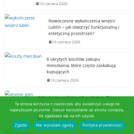
10 czerwca 2026
Nowoczesne wykończenia wnętrz
Lublin – jak stworzyć funkcjonalną i
estetyczną przestrzeń?
10 czerwca 2026
6 ukrytych kosztów zakupu
mieszkania, które często zaskakują
kupujących
10 czerwca 2026
Wdrożenie auditomat® w Xtreme Fitness
Gyms – zarządzanie jakością w sieci
Ta strona korzysta z ciasteczek aby świadczyć usługi na
klubów fitness
najwyższym poziomie. Dalsze korzystanie ze strony oznacza,
że zgadzasz się na ich użycie.
10 czerwca 2026
Zgoda
Nie wyrażam zgody
Polityka prywatności