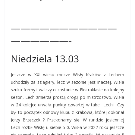
———————————
——————-
Niedziela 13.03
Jeszcze w XXI wieku mecze Wisły Kraków z Lechem
uchodziły za szlagiery, lecz w sezonie jest inaczej. Wisła
szuka formy i walczy o zostanie w Ekstraklasie na kolejny
sezon, Lech zmierza prostą drogą po mistrzostwo. Wisła
w 24 kolejce urwała punkty czwartej w tabeli Lechii. Czy
był to początek odnowy klubu z Krakowa, której dokonał
Jerzy Brzęczek ? Przekonamy się. W rundzie jesienniej
Lech rozbił Wisłę u siebie 5-0. Wisła w 2022 roku jeszcze
nie wygrała, Lech odniósł tylko 2 porażki. W ostatnich 5