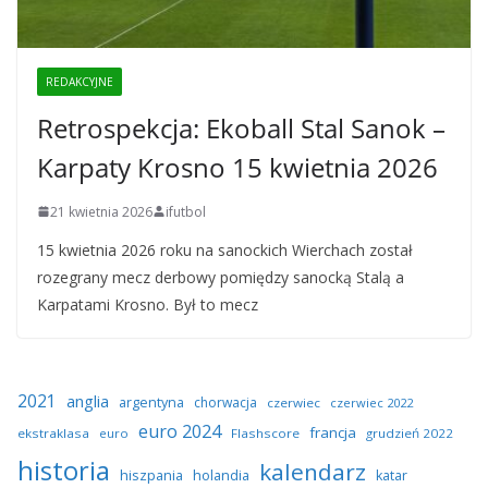
REDAKCYJNE
Retrospekcja: Ekoball Stal Sanok –
Karpaty Krosno 15 kwietnia 2026
21 kwietnia 2026
ifutbol
15 kwietnia 2026 roku na sanockich Wierchach został
rozegrany mecz derbowy pomiędzy sanocką Stalą a
Karpatami Krosno. Był to mecz
2021
anglia
argentyna
chorwacja
czerwiec
czerwiec 2022
euro 2024
francja
ekstraklasa
euro
Flashscore
grudzień 2022
historia
kalendarz
hiszpania
holandia
katar