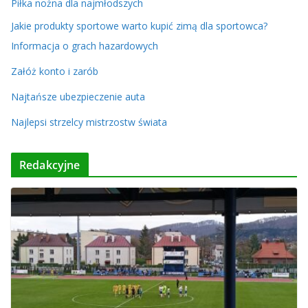
Piłka nożna dla najmłodszych
Jakie produkty sportowe warto kupić zimą dla sportowca?
Informacja o grach hazardowych
Załóż konto i zarób
Najtańsze ubezpieczenie auta
Najlepsi strzelcy mistrzostw świata
Redakcyjne