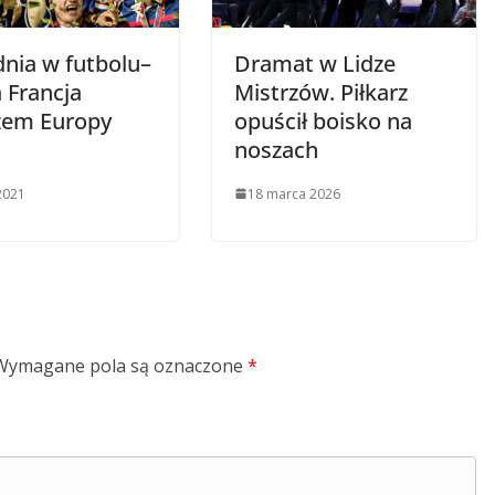
dnia w futbolu–
Dramat w Lidze
a Francja
Mistrzów. Piłkarz
zem Europy
opuścił boisko na
noszach
 2021
18 marca 2026
Wymagane pola są oznaczone
*