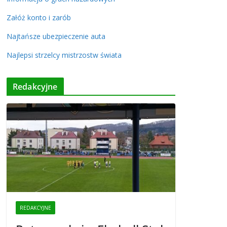
Załóż konto i zarób
Najtańsze ubezpieczenie auta
Najlepsi strzelcy mistrzostw świata
Redakcyjne
REDAKCYJNE