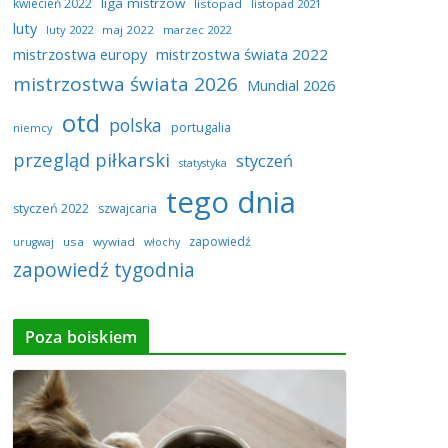
liga mistrzów
kwiecień 2022
listopad
listopad 2021
luty
luty 2022
maj 2022
marzec 2022
mistrzostwa europy
mistrzostwa świata 2022
mistrzostwa świata 2026
Mundial 2026
otd
polska
portugalia
niemcy
przegląd piłkarski
styczeń
statystyka
tego dnia
styczeń 2022
szwajcaria
zapowiedź
usa
wywiad
urugwaj
włochy
zapowiedź tygodnia
Poza boiskiem