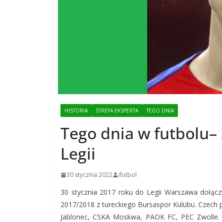
HISTORIA
STREFA EKSPERTA
TEGO DNIA
Tego dnia w futbolu–
Legii
30 stycznia 2022
ifutbol
30 stycznia 2017 roku do Legii Warszawa dołąc
2017/2018 z tureckiego Bursaspor Kulübü. Czech po
Jablonec, CSKA Moskwa, PAOK FC, PEC Zwolle. 