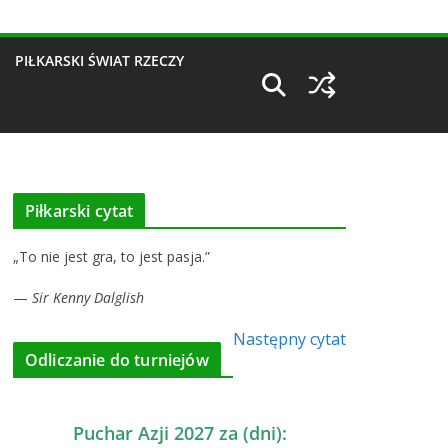
PIŁKARSKI ŚWIAT RZECZY
Piłkarski cytat
„To nie jest gra, to jest pasja.”
—
Sir Kenny Dalglish
Następny cytat
Odliczanie do turniejów
Puchar Azji 2027 za (dni):