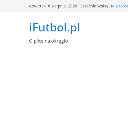
Przejdź
Ostatnie wpisy:
Mistrzos
czwartek, 6 sierpnia, 2026
do
Argentyn
Okno tra
treści
iFutbol.pl
i zawodn
Tylu wid
dane
Grał w La
O piłce na okrągło
transfero
Piłkarski
Sierpień