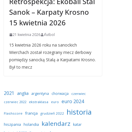
Retrospekcja: Ekoball Stal
Sanok – Karpaty Krosno
15 kwietnia 2026
21 kwietnia 2026
ifutbol
15 kwietnia 2026 roku na sanockich
Wierchach został rozegrany mecz derbowy
pomiędzy sanocką Stalą a Karpatami Krosno.
Był to mecz
2021
anglia
argentyna
chorwacja
czerwiec
euro 2024
czerwiec 2022
ekstraklasa
euro
historia
francja
Flashscore
grudzień 2022
kalendarz
hiszpania
holandia
katar