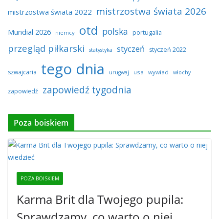
mistrzostwa świata 2026
mistrzostwa świata 2022
otd
polska
Mundial 2026
portugalia
niemcy
przegląd piłkarski
styczeń
styczeń 2022
statystyka
tego dnia
szwajcaria
usa
wywiad
urugwaj
włochy
zapowiedź tygodnia
zapowiedź
Poza boiskiem
POZA BOISKIEM
Karma Brit dla Twojego pupila:
Sprawdzamy, co warto o niej