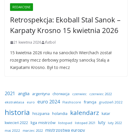
REDAKCYJNE
Retrospekcja: Ekoball Stal Sanok –
Karpaty Krosno 15 kwietnia 2026
21 kwietnia 2026
ifutbol
15 kwietnia 2026 roku na sanockich Wierchach został
rozegrany mecz derbowy pomiędzy sanocką Stalą a
Karpatami Krosno. Był to mecz
2021
anglia
argentyna
chorwacja
czerwiec
czerwiec 2022
euro 2024
francja
ekstraklasa
euro
Flashscore
grudzień 2022
historia
kalendarz
hiszpania
holandia
katar
luty
liga mistrzów
kwiecień 2022
listopad
listopad 2021
luty 2022
mistrzostwa europy
maj 2022
marzec 2022