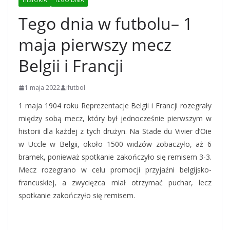
HISTORIA
TEGO DNIA
Tego dnia w futbolu– 1
maja pierwszy mecz
Belgii i Francji
1 maja 2022
ifutbol
1 maja 1904 roku Reprezentacje Belgii i Francji rozegrały
między sobą mecz, który był jednocześnie pierwszym w
historii dla każdej z tych drużyn. Na Stade du Vivier d’Oie
w Uccle w Belgii, około 1500 widzów zobaczyło, aż 6
bramek, ponieważ spotkanie zakończyło się remisem 3-3.
Mecz rozegrano w celu promocji przyjaźni belgijsko-
francuskiej, a zwycięzca miał otrzymać puchar, lecz
spotkanie zakończyło się remisem.