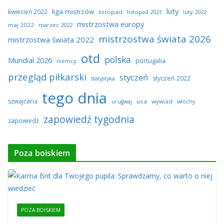
luty
liga mistrzów
kwiecień 2022
listopad
listopad 2021
luty 2022
mistrzostwa europy
maj 2022
marzec 2022
mistrzostwa świata 2026
mistrzostwa świata 2022
otd
polska
Mundial 2026
portugalia
niemcy
przegląd piłkarski
styczeń
styczeń 2022
statystyka
tego dnia
szwajcaria
usa
wywiad
urugwaj
włochy
zapowiedź tygodnia
zapowiedź
Poza boiskiem
POZA BOISKIEM