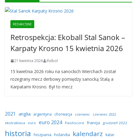
REDAKCYJNE
Retrospekcja: Ekoball Stal Sanok –
Karpaty Krosno 15 kwietnia 2026
21 kwietnia 2026
ifutbol
15 kwietnia 2026 roku na sanockich Wierchach został
rozegrany mecz derbowy pomiędzy sanocką Stalą a
Karpatami Krosno. Był to mecz
2021
anglia
argentyna
chorwacja
czerwiec
czerwiec 2022
euro 2024
francja
ekstraklasa
euro
Flashscore
grudzień 2022
historia
kalendarz
hiszpania
holandia
katar