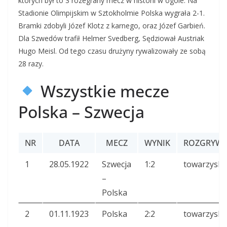
których był to 3 rozegrany mecz w historii w ogóle. Na
Stadionie Olimpijskim w Sztokholmie Polska wygrała 2-1.
Bramki zdobyli Józef Klotz z karnego, oraz Józef Garbień.
Dla Szwedów trafił Helmer Svedberg, Sędziował Austriak
Hugo Meisl. Od tego czasu drużyny rywalizowały ze sobą
28 razy.
Wszystkie mecze
Polska – Szwecja
NR
DATA
MECZ
WYNIK
ROZGRYWK
1
28.05.1922
Szwecja
1:2
towarzyski
–
Polska
2
01.11.1923
Polska
2:2
towarzyski