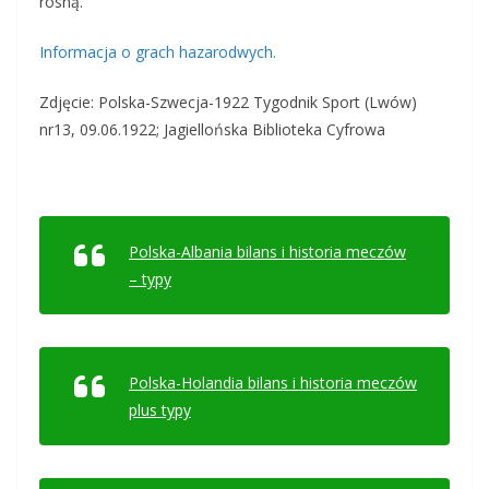
rosną.
Informacja o grach hazarodwych.
Zdjęcie: Polska-Szwecja-1922 Tygodnik Sport (Lwów)
nr13, 09.06.1922; Jagiellońska Biblioteka Cyfrowa
Polska-Albania bilans i historia meczów
– typy
Polska-Holandia bilans i historia meczów
plus typy