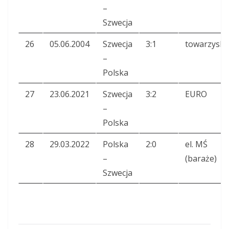
–
Szwecja
26
05.06.2004
Szwecja
3:1
towarzyski
–
Polska
27
23.06.2021
Szwecja
3:2
EURO
–
Polska
28
29.03.2022
Polska
2:0
el. MŚ
–
(baraże)
Szwecja