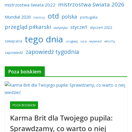
mistrzostwa świata 2026
mistrzostwa świata 2022
otd
polska
Mundial 2026
portugalia
niemcy
przegląd piłkarski
styczeń
styczeń 2022
statystyka
tego dnia
szwajcaria
usa
wywiad
urugwaj
włochy
zapowiedź tygodnia
zapowiedź
Poza boiskiem
POZA BOISKIEM
Karma Brit dla Twojego pupila:
Sprawdzamy, co warto o niej