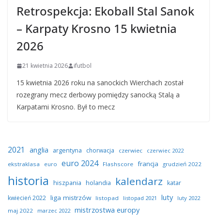
Retrospekcja: Ekoball Stal Sanok
– Karpaty Krosno 15 kwietnia
2026
21 kwietnia 2026
ifutbol
15 kwietnia 2026 roku na sanockich Wierchach został
rozegrany mecz derbowy pomiędzy sanocką Stalą a
Karpatami Krosno. Był to mecz
2021
anglia
argentyna
chorwacja
czerwiec
czerwiec 2022
euro 2024
francja
ekstraklasa
euro
Flashscore
grudzień 2022
historia
kalendarz
hiszpania
holandia
katar
luty
liga mistrzów
kwiecień 2022
listopad
listopad 2021
luty 2022
mistrzostwa europy
maj 2022
marzec 2022