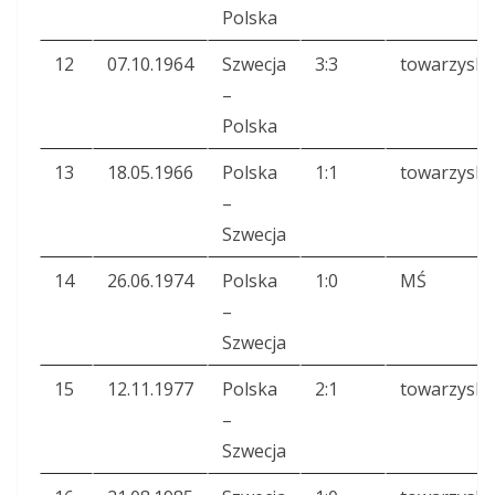
Polska
12
07.10.1964
Szwecja
3:3
towarzyski
–
Polska
13
18.05.1966
Polska
1:1
towarzyski
–
Szwecja
14
26.06.1974
Polska
1:0
MŚ
–
Szwecja
15
12.11.1977
Polska
2:1
towarzyski
–
Szwecja