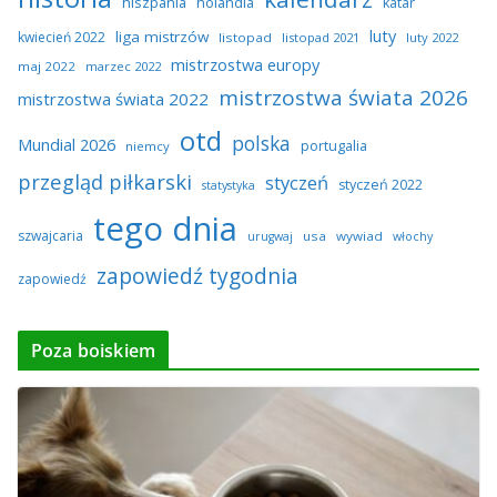
hiszpania
holandia
katar
luty
liga mistrzów
kwiecień 2022
listopad
listopad 2021
luty 2022
mistrzostwa europy
maj 2022
marzec 2022
mistrzostwa świata 2026
mistrzostwa świata 2022
otd
polska
Mundial 2026
portugalia
niemcy
przegląd piłkarski
styczeń
styczeń 2022
statystyka
tego dnia
szwajcaria
usa
wywiad
urugwaj
włochy
zapowiedź tygodnia
zapowiedź
Poza boiskiem