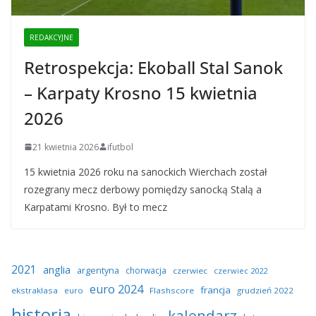
REDAKCYJNE
Retrospekcja: Ekoball Stal Sanok
– Karpaty Krosno 15 kwietnia
2026
21 kwietnia 2026
ifutbol
15 kwietnia 2026 roku na sanockich Wierchach został
rozegrany mecz derbowy pomiędzy sanocką Stalą a
Karpatami Krosno. Był to mecz
2021
anglia
argentyna
chorwacja
czerwiec
czerwiec 2022
euro 2024
francja
ekstraklasa
euro
Flashscore
grudzień 2022
historia
kalendarz