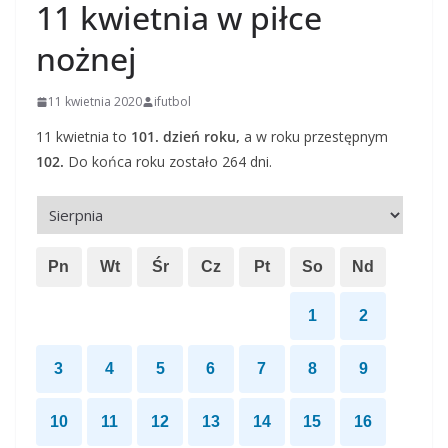
11 kwietnia w piłce
nożnej
11 kwietnia 2020
ifutbol
11 kwietnia to
101. dzień roku,
a w roku przestępnym
102.
Do końca roku zostało 264 dni.
Pn
Wt
Śr
Cz
Pt
So
Nd
1
2
3
4
5
6
7
8
9
10
11
12
13
14
15
16