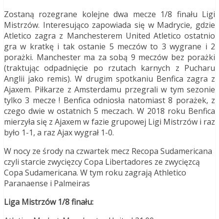
Zostaną rozegrane kolejne dwa mecze 1/8 finału Ligi
Mistrzów. Interesująco zapowiada się w Madrycie, gdzie
Atletico zagra z Manchesterem United Atletico ostatnio
gra w kratkę i tak ostanie 5 meczów to 3 wygrane i 2
porażki. Manchester ma za sobą 9 meczów bez porażki
(traktując odpadnięcie po rzutach karnych z Pucharu
Anglii jako remis). W drugim spotkaniu Benfica zagra z
Ajaxem. Piłkarze z Amsterdamu przegrali w tym sezonie
tylko 3 mecze ! Benfica odniosła natomiast 8 porażek, z
czego dwie w ostatnich 5 meczach. W 2018 roku Benfica
mierzyła się z Ajaxem w fazie grupowej Ligi Mistrzów i raz
było 1-1, a raz Ajax wygrał 1-0.
W nocy ze środy na czwartek mecz Recopa Sudamericana
czyli starcie zwycięzcy Copa Libertadores ze zwycięzcą
Copa Sudamericana. W tym roku zagrają Athletico
Paranaense i Palmeiras
Liga Mistrzów 1/8 finału: