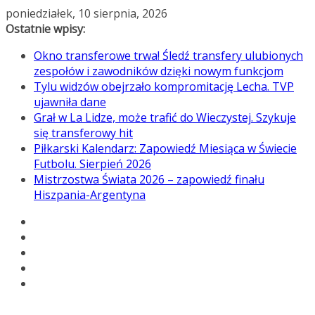
Przejdź
poniedziałek, 10 sierpnia, 2026
do
Ostatnie wpisy:
treści
Okno transferowe trwa! Śledź transfery ulubionych
zespołów i zawodników dzięki nowym funkcjom
Tylu widzów obejrzało kompromitację Lecha. TVP
ujawniła dane
Grał w La Lidze, może trafić do Wieczystej. Szykuje
się transferowy hit
Piłkarski Kalendarz: Zapowiedź Miesiąca w Świecie
Futbolu. Sierpień 2026
Mistrzostwa Świata 2026 – zapowiedź finału
Hiszpania-Argentyna