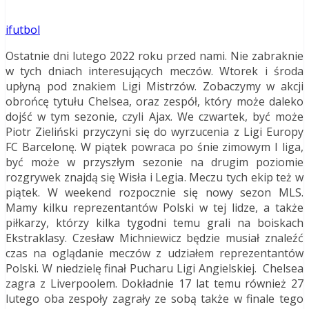
ifutbol
Ostatnie dni lutego 2022 roku przed nami. Nie zabraknie
w tych dniach interesujących meczów. Wtorek i środa
upłyną pod znakiem Ligi Mistrzów. Zobaczymy w akcji
obrońcę tytułu Chelsea, oraz zespół, który może daleko
dojść w tym sezonie, czyli Ajax. We czwartek, być może
Piotr Zieliński przyczyni się do wyrzucenia z Ligi Europy
FC Barcelonę. W piątek powraca po śnie zimowym I liga,
być może w przyszłym sezonie na drugim poziomie
rozgrywek znajdą się Wisła i Legia. Meczu tych ekip też w
piątek. W weekend rozpocznie się nowy sezon MLS.
Mamy kilku reprezentantów Polski w tej lidze, a także
piłkarzy, którzy kilka tygodni temu grali na boiskach
Ekstraklasy. Czesław Michniewicz będzie musiał znaleźć
czas na oglądanie meczów z udziałem reprezentantów
Polski. W niedzielę finał Pucharu Ligi Angielskiej. Chelsea
zagra z Liverpoolem. Dokładnie 17 lat temu również 27
lutego oba zespoły zagrały ze sobą także w finale tego