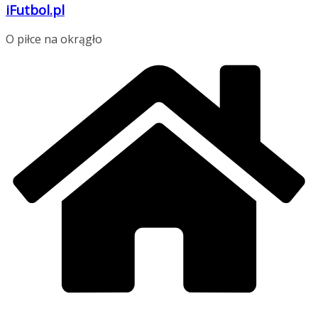
iFutbol.pl
O piłce na okrągło