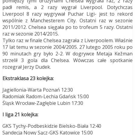
pomiędzy tymi drużynami Chelsea wygrała raz, 2 razy
padł remis, a 2 razy wygrał Liverpool. Dotychczas
Liverpool 8 razy wygrywał Puchar Ligi- jest to rekord
wspólnie z Manchesterem City. Ostatni raz w sezonie
2011/2012. Chelsea sięgała po to trofeum 5 razy. Ostatni
raz w sezonie 2014/2015.
Tylko raz w finale Chelsea zagrała z Liverpoolem. Właśnie
17 lat temu w sezonie 2004/2005. 27 lutego 2005 roku po
90 minutach gry było 2-2. W dogrywce Metaja Kežman
strzelił 3 gola dla Chelsea. Wówczas całe spotkanie
rozegrał Jerzy Dudek.
Ekstraklasa 23 kolejka:
Jagiellonia-Warta Poznań 12:30
Radomiak Radom-Lechia Gdańsk 15:00
Śląsk Wrocław-Zagłębie Lubin 17:30
I liga 21 kolejka:
GKS Tychy-Podbeskidzie Bielsko-Biała 12:40
Sandecja Nowy Sącz-GKS Katowice 15:00