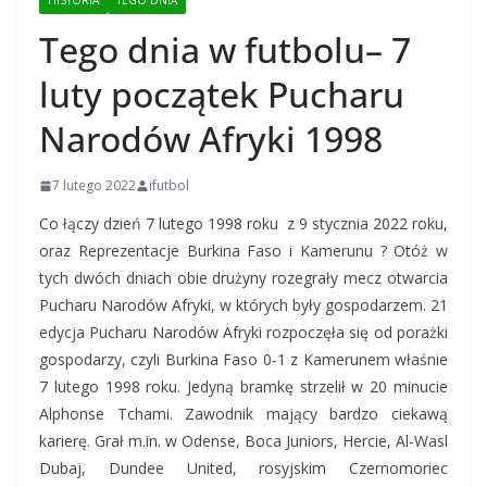
HISTORIA
TEGO DNIA
Tego dnia w futbolu– 7
luty początek Pucharu
Narodów Afryki 1998
7 lutego 2022
ifutbol
Co łączy dzień 7 lutego 1998 roku z 9 stycznia 2022 roku,
oraz Reprezentacje Burkina Faso i Kamerunu ? Otóż w
tych dwóch dniach obie drużyny rozegrały mecz otwarcia
Pucharu Narodów Afryki, w których były gospodarzem. 21
edycja Pucharu Narodów Afryki rozpoczęła się od porażki
gospodarzy, czyli Burkina Faso 0-1 z Kamerunem właśnie
7 lutego 1998 roku. Jedyną bramkę strzelił w 20 minucie
Alphonse Tchami. Zawodnik mający bardzo ciekawą
karierę. Grał m.in. w Odense, Boca Juniors, Hercie, Al-Wasl
Dubaj, Dundee United, rosyjskim Czernomoriec