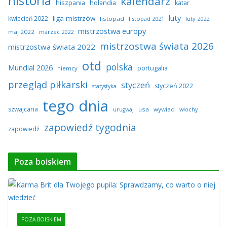
historia
kalendarz
hiszpania
holandia
katar
luty
liga mistrzów
kwiecień 2022
listopad
listopad 2021
luty 2022
mistrzostwa europy
maj 2022
marzec 2022
mistrzostwa świata 2026
mistrzostwa świata 2022
otd
polska
Mundial 2026
portugalia
niemcy
przegląd piłkarski
styczeń
styczeń 2022
statystyka
tego dnia
szwajcaria
usa
wywiad
urugwaj
włochy
zapowiedź tygodnia
zapowiedź
Poza boiskiem
POZA BOISKIEM