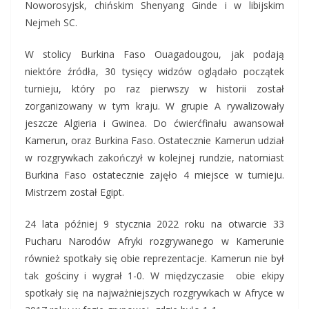
Noworosyjsk, chińskim Shenyang Ginde i w libijskim
Nejmeh SC.
W stolicy Burkina Faso Ouagadougou, jak podają
niektóre źródła, 30 tysięcy widzów oglądało początek
turnieju, który po raz pierwszy w historii został
zorganizowany w tym kraju. W grupie A rywalizowały
jeszcze Algieria i Gwinea. Do ćwierćfinału awansował
Kamerun, oraz Burkina Faso. Ostatecznie Kamerun udział
w rozgrywkach zakończył w kolejnej rundzie, natomiast
Burkina Faso ostatecznie zajęło 4 miejsce w turnieju.
Mistrzem został Egipt.
24 lata później 9 stycznia 2022 roku na otwarcie 33
Pucharu Narodów Afryki rozgrywanego w Kamerunie
również spotkały się obie reprezentacje. Kamerun nie był
tak gościny i wygrał 1-0. W międzyczasie obie ekipy
spotkały się na najważniejszych rozgrywkach w Afryce w