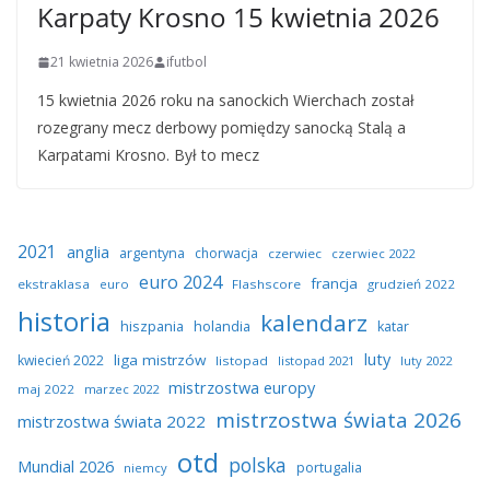
Karpaty Krosno 15 kwietnia 2026
21 kwietnia 2026
ifutbol
15 kwietnia 2026 roku na sanockich Wierchach został
rozegrany mecz derbowy pomiędzy sanocką Stalą a
Karpatami Krosno. Był to mecz
2021
anglia
argentyna
chorwacja
czerwiec
czerwiec 2022
euro 2024
francja
ekstraklasa
euro
Flashscore
grudzień 2022
historia
kalendarz
hiszpania
holandia
katar
luty
liga mistrzów
kwiecień 2022
listopad
listopad 2021
luty 2022
mistrzostwa europy
maj 2022
marzec 2022
mistrzostwa świata 2026
mistrzostwa świata 2022
otd
polska
Mundial 2026
portugalia
niemcy