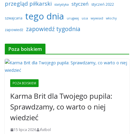
przegląd piłkarski
styczeń
styczeń 2022
statystyka
tego dnia
szwajcaria
usa
wywiad
urugwaj
włochy
zapowiedź tygodnia
zapowiedź
Poza boiskiem
POZA BOISKIEM
Karma Brit dla Twojego pupila:
Sprawdzamy, co warto o niej
wiedzieć
15 lipca 2026
ifutbol