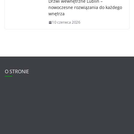
Drzwi wewnętrzne Lublin –
nowoczesne rozwiązania do każdego
wnętrza
10 czerwca 2026
O STRONIE