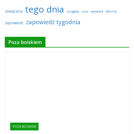
tego dnia
szwajcaria
usa
wywiad
urugwaj
włochy
zapowiedź tygodnia
zapowiedź
Poza boiskiem
POZA BOISKIEM