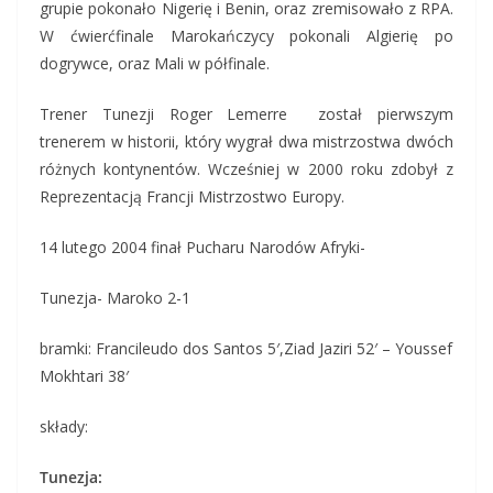
grupie pokonało Nigerię i Benin, oraz zremisowało z RPA.
W ćwierćfinale Marokańczycy pokonali Algierię po
dogrywce, oraz Mali w półfinale.
Trener Tunezji Roger Lemerre został pierwszym
trenerem w historii, który wygrał dwa mistrzostwa dwóch
różnych kontynentów. Wcześniej w 2000 roku zdobył z
Reprezentacją Francji Mistrzostwo Europy.
14 lutego 2004 finał Pucharu Narodów Afryki-
Tunezja- Maroko 2-1
bramki: Francileudo dos Santos 5′,Ziad Jaziri 52′ – Youssef
Mokhtari 38′
składy:
Tunezja: