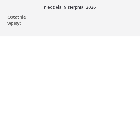
Przejdź
niedziela, 9 sierpnia, 2026
do
Ostatnie
treści
wpisy: