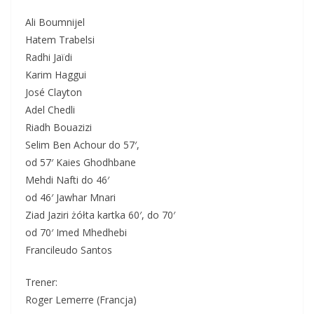
Ali Boumnijel
Hatem Trabelsi
Radhi Jaïdi
Karim Haggui
José Clayton
Adel Chedli
Riadh Bouazizi
Selim Ben Achour do 57′,
od 57′ Kaies Ghodhbane
Mehdi Nafti do 46′
od 46′ Jawhar Mnari
Ziad Jaziri żółta kartka 60′, do 70′
od 70′ Imed Mhedhebi
Francileudo Santos
Trener:
Roger Lemerre (Francja)