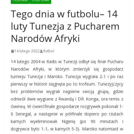
HISTORIA
TEGO DNIA
Tego dnia w futbolu– 14
luty Tunezja z Pucharem
Narodów Afryki
14 lutego 2022
ifutbol
14 lutego 2004 w Radis w Tunezji odbył się finał Pucharu
Narodów Afryki, w którym zmierzyli się gospodarz
turnieju Tunezja i Maroko. Tunezja wygrała 2-1 i po raz
pierwszy w historii sięgnęła po to trofeum. Tunezyjczycy
bez problemów wygrali najpierw swoją grupę, gdzie
odnieśli dwie wygrane z Rwandą i DR. Konga, ora remis z
Gwineą. W ćwierćfinale gospodarze rozgrywek pokonali 1-
0 Senegal, a następnie w półfinale dopiero po rzutach
karnych wyeliminowali Nigerię (po 90 minutach i
dogrywce było 1-1, w karnych 5-3). Maroko natomiast w