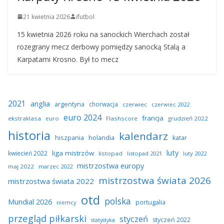
21 kwietnia 2026
ifutbol
15 kwietnia 2026 roku na sanockich Wierchach został
rozegrany mecz derbowy pomiędzy sanocką Stalą a
Karpatami Krosno. Był to mecz
2021
anglia
argentyna
chorwacja
czerwiec
czerwiec 2022
euro 2024
francja
ekstraklasa
euro
Flashscore
grudzień 2022
historia
kalendarz
hiszpania
holandia
katar
luty
liga mistrzów
kwiecień 2022
listopad
listopad 2021
luty 2022
mistrzostwa europy
maj 2022
marzec 2022
mistrzostwa świata 2026
mistrzostwa świata 2022
otd
polska
Mundial 2026
portugalia
niemcy
przegląd piłkarski
styczeń
styczeń 2022
statystyka