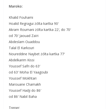
Maroko:
Khalid Fouhami
Hoalid Regragui żólta kartka 90′
Akram Roumani żólta kartka 22′, do 70′
od 70′ Jaouad Zaïri
Abdeslam Ouaddou
Talal El Karkouri
Noureddine Naybet żólta kartka 77′
Abdelkarim Kissi
Youssef Safri do 63′
od 63′ Moha El Yaagoubi
Youssef Mokhtari
Marouane Chamakh
Youssef Hadji do 86′
od 86′ Nabil Baha
Trener: