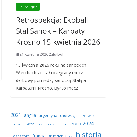
REDAKCYJNE
Retrospekcja: Ekoball
Stal Sanok – Karpaty
Krosno 15 kwietnia 2026
21 kwietnia 2026
ifutbol
15 kwietnia 2026 roku na sanockich
Wierchach został rozegrany mecz
derbowy pomiędzy sanocką Stalą a
Karpatami Krosno. Był to mecz
2021
anglia
argentyna
chorwacja
czerwiec
euro 2024
czerwiec 2022
ekstraklasa
euro
historia
francja
Flashscore
grudzień 2022