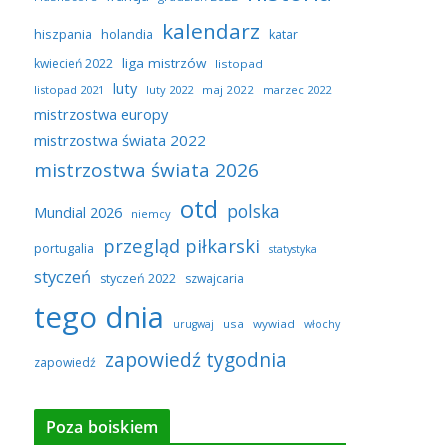
kalendarz
hiszpania
holandia
katar
liga mistrzów
kwiecień 2022
listopad
luty
listopad 2021
luty 2022
maj 2022
marzec 2022
mistrzostwa europy
mistrzostwa świata 2022
mistrzostwa świata 2026
otd
polska
Mundial 2026
niemcy
przegląd piłkarski
portugalia
statystyka
styczeń
styczeń 2022
szwajcaria
tego dnia
usa
wywiad
urugwaj
włochy
zapowiedź tygodnia
zapowiedź
Poza boiskiem