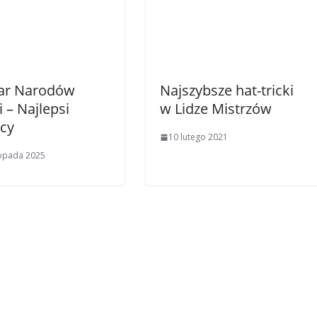
ar Narodów
Najszybsze hat-tricki
i – Najlepsi
w Lidze Mistrzów
lcy
10 lutego 2021
topada 2025