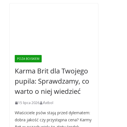
POZA BOISKIEM
Karma Brit dla Twojego
pupila: Sprawdzamy, co
warto o niej wiedzieć
15 lipca 2026
ifutbol
Właściciele psów stają przed dylematem:
dobra jakość czy przystępna cena? Karmy
Brit w oczach wielu to złoty środek.