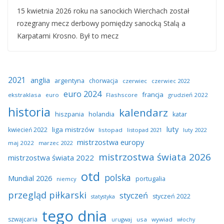
15 kwietnia 2026 roku na sanockich Wierchach został
rozegrany mecz derbowy pomiędzy sanocką Stalą a
Karpatami Krosno. Był to mecz
2021
anglia
argentyna
chorwacja
czerwiec
czerwiec 2022
euro 2024
francja
ekstraklasa
euro
Flashscore
grudzień 2022
historia
kalendarz
hiszpania
holandia
katar
luty
liga mistrzów
kwiecień 2022
listopad
listopad 2021
luty 2022
mistrzostwa europy
maj 2022
marzec 2022
mistrzostwa świata 2026
mistrzostwa świata 2022
otd
polska
Mundial 2026
portugalia
niemcy
przegląd piłkarski
styczeń
styczeń 2022
statystyka
tego dnia
szwajcaria
usa
wywiad
urugwaj
włochy