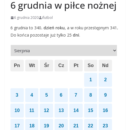
6 grudnia w piłce nożnej
6 grudnia 2020
ifutbol
6 grudnia to 340
. dzień roku
, a w roku przestępnym 341
.
Do końca pozostaje już tylko 25
dni
.
Pn
Wt
Śr
Cz
Pt
So
Nd
1
2
3
4
5
6
7
8
9
10
11
12
13
14
15
16
17
18
19
20
21
22
23