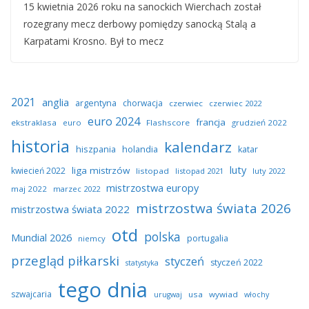
15 kwietnia 2026 roku na sanockich Wierchach został
rozegrany mecz derbowy pomiędzy sanocką Stalą a
Karpatami Krosno. Był to mecz
2021
anglia
argentyna
chorwacja
czerwiec
czerwiec 2022
euro 2024
francja
ekstraklasa
euro
Flashscore
grudzień 2022
historia
kalendarz
hiszpania
holandia
katar
luty
liga mistrzów
kwiecień 2022
listopad
listopad 2021
luty 2022
mistrzostwa europy
maj 2022
marzec 2022
mistrzostwa świata 2026
mistrzostwa świata 2022
otd
polska
Mundial 2026
portugalia
niemcy
przegląd piłkarski
styczeń
styczeń 2022
statystyka
tego dnia
szwajcaria
usa
wywiad
urugwaj
włochy