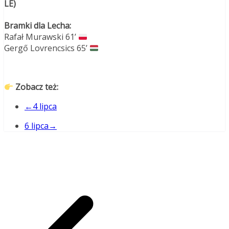
LE)
Bramki dla Lecha:
Rafał Murawski 61’
Gergő Lovrencsics 65’
Zobacz też:
←4 lipca
6 lipca→