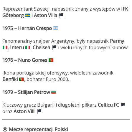
Reprezentant Szwecji, napastnik znany z występów w
IFK
Göteborg
i
Aston Villa
.
1975 – Hernán Crespo
Fenomenalny snajper Argentyny, były napastnik
Parmy
,
Interu
,
Chelsea
i wielu innych topowych klubów.
1976 – Nuno Gomes
Ikona portugalskiej ofensywy, wieloletni zawodnik
Benfiki
, bohater Euro 2000.
1979 – Stilijan Petrow
Kluczowy gracz Bułgarii i długoletni piłkarz
Celticu FC
oraz
Aston Villi
.
Mecze reprezentacji Polski