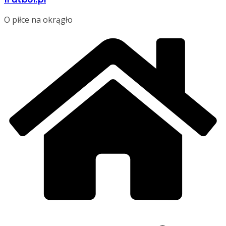
O piłce na okrągło