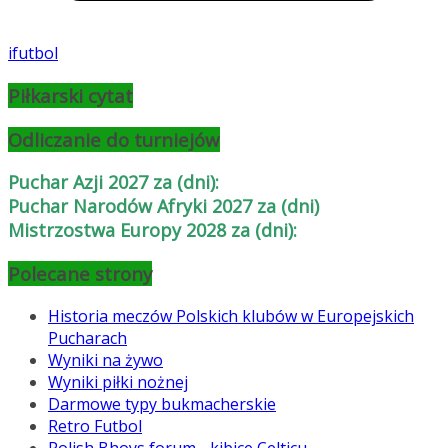
ifutbol
Piłkarski cytat
Odliczanie do turniejów
Puchar Azji 2027 za (dni):
Puchar Narodów Afryki 2027 za (dni)
Mistrzostwa Europy 2028 za (dni):
Polecane strony
Historia meczów Polskich klubów w Europejskich
Pucharach
Wyniki na żywo
Wyniki piłki nożnej
Darmowe typy bukmacherskie
Retro Futbol
Polish Bhoys forum - kibice Celticu