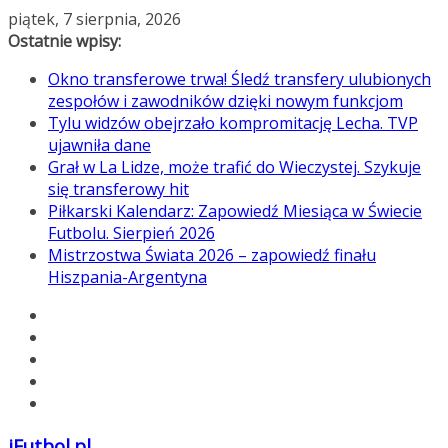
Przejdź
piątek, 7 sierpnia, 2026
do
Ostatnie wpisy:
treści
Okno transferowe trwa! Śledź transfery ulubionych
zespołów i zawodników dzięki nowym funkcjom
Tylu widzów obejrzało kompromitację Lecha. TVP
ujawniła dane
Grał w La Lidze, może trafić do Wieczystej. Szykuje
się transferowy hit
Piłkarski Kalendarz: Zapowiedź Miesiąca w Świecie
Futbolu. Sierpień 2026
Mistrzostwa Świata 2026 – zapowiedź finału
Hiszpania-Argentyna
iFutbol.pl