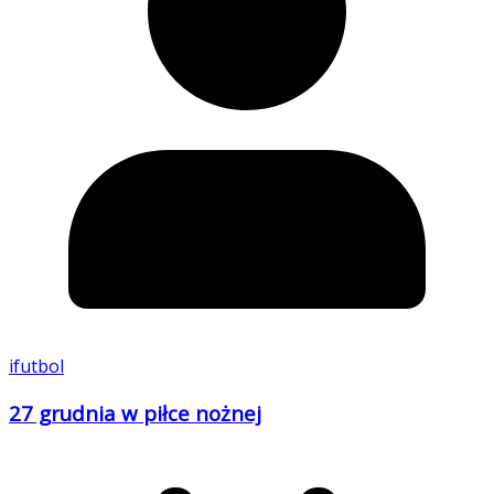
ifutbol
27 grudnia w piłce nożnej