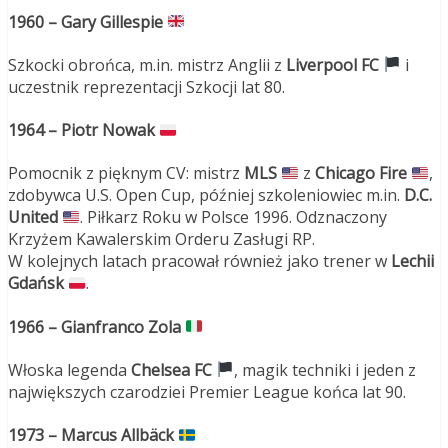
1960 – Gary Gillespie
Szkocki obrońca, m.in. mistrz Anglii z
Liverpool FC
i
uczestnik reprezentacji Szkocji lat 80.
1964 – Piotr Nowak
Pomocnik z pięknym CV: mistrz
MLS
z
Chicago Fire
,
zdobywca U.S. Open Cup, później szkoleniowiec m.in.
D.C.
United
. Piłkarz Roku w Polsce 1996. Odznaczony
Krzyżem Kawalerskim Orderu Zasługi RP.
W kolejnych latach pracował również jako trener w
Lechii
Gdańsk
.
1966 – Gianfranco Zola
Włoska legenda
Chelsea FC
, magik techniki i jeden z
największych czarodziei Premier League końca lat 90.
1973 – Marcus Allbäck