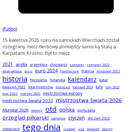
ifutbol
15 kwietnia 2026 roku na sanockich Wierchach został
rozegrany mecz derbowy pomiędzy sanocką Stalą a
Karpatami Krosno. Był to mecz
2021
anglia
argentyna
chorwacja
czerwiec
czerwiec 2022
euro 2024
francja
ekstraklasa
euro
Flashscore
grudzień 2022
historia
kalendarz
hiszpania
holandia
katar
luty
liga mistrzów
kwiecień 2022
listopad
listopad 2021
luty 2022
mistrzostwa europy
maj 2022
marzec 2022
mistrzostwa świata 2026
mistrzostwa świata 2022
otd
polska
Mundial 2026
portugalia
niemcy
przegląd piłkarski
styczeń
styczeń 2022
statystyka
tego dnia
szwajcaria
usa
wywiad
urugwaj
włochy