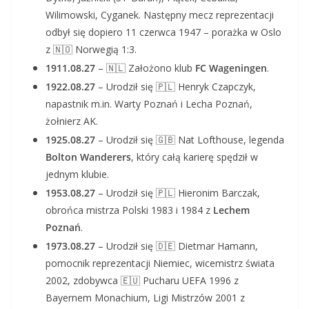
Wilimowski, Cyganek. Następny mecz reprezentacji
odbył się dopiero 11 czerwca 1947 – porażka w Oslo
z 🇳🇴 Norwegią 1:3.
1911.08.27
– 🇳🇱 Założono klub
FC Wageningen
.
1922.08.27
– Urodził się 🇵🇱 Henryk Czapczyk,
napastnik m.in. Warty Poznań i Lecha Poznań,
żołnierz AK.
1925.08.27
– Urodził się 🇬🇧 Nat Lofthouse, legenda
Bolton Wanderers
, który całą karierę spędził w
jednym klubie.
1953.08.27
– Urodził się 🇵🇱 Hieronim Barczak,
obrońca mistrza Polski 1983 i 1984 z
Lechem
Poznań
.
1973.08.27
– Urodził się 🇩🇪 Dietmar Hamann,
pomocnik reprezentacji Niemiec, wicemistrz świata
2002, zdobywca 🇪🇺 Pucharu UEFA 1996 z
Bayernem Monachium, Ligi Mistrzów 2001 z