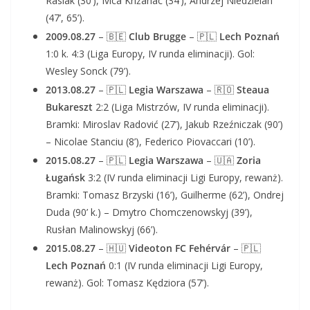
Rasiak (30’), Ivica Križanac (34’), Andrzej Niedzielan
(47’, 65’).
2009.08.27
– 🇧🇪
Club Brugge
– 🇵🇱
Lech Poznań
1:0 k. 4:3 (Liga Europy, IV runda eliminacji). Gol:
Wesley Sonck (79’).
2013.08.27
– 🇵🇱
Legia Warszawa
– 🇷🇴
Steaua
Bukareszt
2:2 (Liga Mistrzów, IV runda eliminacji).
Bramki: Miroslav Radović (27’), Jakub Rzeźniczak (90’)
– Nicolae Stanciu (8’), Federico Piovaccari (10’).
2015.08.27
– 🇵🇱
Legia Warszawa
– 🇺🇦
Zoria
Ługańsk
3:2 (IV runda eliminacji Ligi Europy, rewanż).
Bramki: Tomasz Brzyski (16’), Guilherme (62’), Ondrej
Duda (90’ k.) – Dmytro Chomczenowskyj (39’),
Rusłan Malinowskyj (66’).
2015.08.27
– 🇭🇺
Videoton FC Fehérvár
– 🇵🇱
Lech Poznań
0:1 (IV runda eliminacji Ligi Europy,
rewanż). Gol: Tomasz Kędziora (57’).