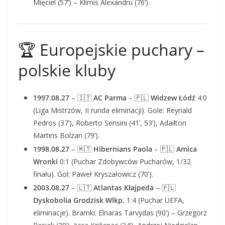
Mięciel (57’) – Klimis Alexandru (76’).
🏆 Europejskie puchary –
polskie kluby
1997.08.27
– 🇮🇹
AC Parma
– 🇵🇱
Widzew Łódź
4:0
(Liga Mistrzów, II runda eliminacji). Gole: Reynald
Pedros (37’), Roberto Sensini (41’, 53’), Adailton
Martins Bolzan (79’).
1998.08.27
– 🇲🇹
Hibernians Paola
– 🇵🇱
Amica
Wronki
0:1 (Puchar Zdobywców Pucharów, 1/32
finału). Gol: Paweł Kryszałowicz (70’).
2003.08.27
– 🇱🇹
Atlantas Kłajpeda
– 🇵🇱
Dyskobolia Grodzisk Wlkp.
1:4 (Puchar UEFA,
eliminacje). Bramki: Elnaras Tarvydas (90’) – Grzegorz