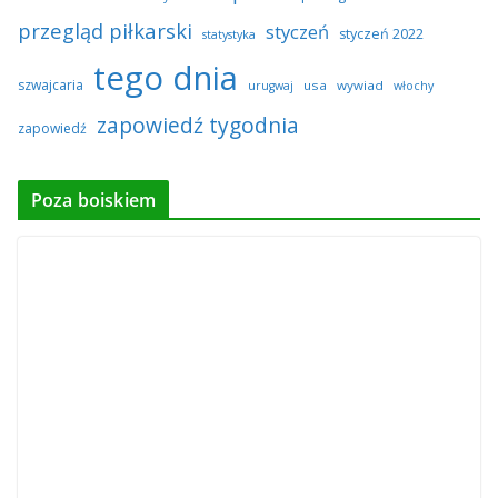
przegląd piłkarski
styczeń
styczeń 2022
statystyka
tego dnia
szwajcaria
usa
wywiad
urugwaj
włochy
zapowiedź tygodnia
zapowiedź
Poza boiskiem