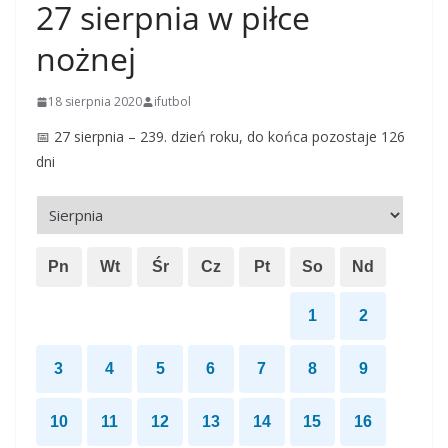
27 sierpnia w piłce
nożnej
18 sierpnia 2020
ifutbol
📅 27 sierpnia – 239. dzień roku, do końca pozostaje 126
dni
Pn
Wt
Śr
Cz
Pt
So
Nd
1
2
3
4
5
6
7
8
9
10
11
12
13
14
15
16