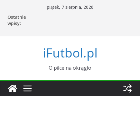
Przejdź
piątek, 7 sierpnia, 2026
do
Ostatnie
treści
wpisy:
iFutbol.pl
O piłce na okrągło