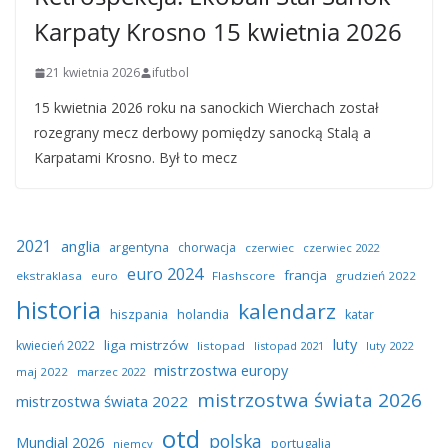
Karpaty Krosno 15 kwietnia 2026
21 kwietnia 2026
ifutbol
15 kwietnia 2026 roku na sanockich Wierchach został
rozegrany mecz derbowy pomiędzy sanocką Stalą a
Karpatami Krosno. Był to mecz
2021
anglia
argentyna
chorwacja
czerwiec
czerwiec 2022
euro 2024
francja
ekstraklasa
euro
Flashscore
grudzień 2022
historia
kalendarz
hiszpania
holandia
katar
luty
liga mistrzów
kwiecień 2022
listopad
listopad 2021
luty 2022
mistrzostwa europy
maj 2022
marzec 2022
mistrzostwa świata 2026
mistrzostwa świata 2022
otd
polska
Mundial 2026
portugalia
niemcy