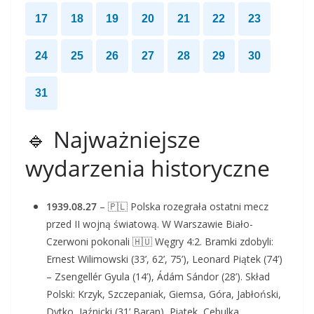
17
18
19
20
21
22
23
24
25
26
27
28
29
30
31
🔹 Najważniejsze
wydarzenia historyczne
1939.08.27
– 🇵🇱 Polska rozegrała ostatni mecz
przed II wojną światową. W Warszawie Biało-
Czerwoni pokonali 🇭🇺 Węgry 4:2. Bramki zdobyli:
Ernest Wilimowski (33’, 62’, 75’), Leonard Piątek (74’)
– Zsengellér Gyula (14’), Ádám Sándor (28’). Skład
Polski: Krzyk, Szczepaniak, Giemsa, Góra, Jabłoński,
Dytko, Jaźnicki (31’ Baran), Piątek, Cebulka,