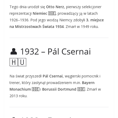
Tego dnia urodził się
Otto Nerz
, pierwszy selekcjoner
reprezentacji
Niemiec 🇩🇪
, prowadzący ją w latach
1926–1936. Pod jego wodzą Niemcy zdobyli
3. miejsce
na Mistrzostwach Świata 1934
. Zmarł w 1949 roku.
👤 1932 – Pál Csernai
🇭🇺
Na świat przyszedł
Pál Csernai
, węgierski pomocnik i
trener, który zasłynął prowadzeniem m.in.
Bayern
Monachium 🇩🇪
i
Borussii Dortmund 🇩🇪
. Zmarł w
2013 roku.