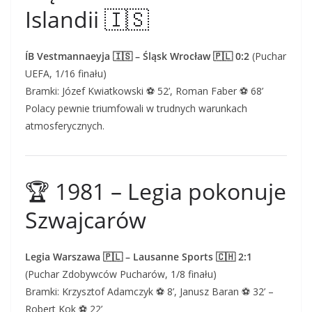
Islandii 🇮🇸
ÍB Vestmannaeyja 🇮🇸 – Śląsk Wrocław 🇵🇱 0:2
(Puchar
UEFA, 1/16 finału)
Bramki: Józef Kwiatkowski ⚽ 52’, Roman Faber ⚽ 68’
Polacy pewnie triumfowali w trudnych warunkach
atmosferycznych.
🏆 1981 – Legia pokonuje
Szwajcarów
Legia Warszawa 🇵🇱 – Lausanne Sports 🇨🇭 2:1
(Puchar Zdobywców Pucharów, 1/8 finału)
Bramki: Krzysztof Adamczyk ⚽ 8’, Janusz Baran ⚽ 32’ –
Robert Kok ⚽ 22’