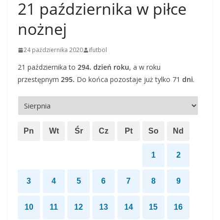
21 października w piłce
nożnej
24 października 2020
ifutbol
21 października to
294. dzień roku
, a w roku
przestępnym
295.
Do końca pozostaje już tylko 71
dni
.
Pn
Wt
Śr
Cz
Pt
So
Nd
1
2
3
4
5
6
7
8
9
10
11
12
13
14
15
16