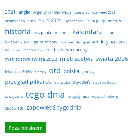
2021
anglia
argentyna
chorwacja
czerwiec
czerwiec 2022
euro 2024
francja
ekstraklasa
euro
Flashscore
grudzień 2022
historia
kalendarz
hiszpania
holandia
katar
luty
liga mistrzów
kwiecień 2022
listopad
listopad 2021
luty 2022
mistrzostwa europy
maj 2022
marzec 2022
mistrzostwa świata 2026
mistrzostwa świata 2022
otd
polska
Mundial 2026
portugalia
niemcy
przegląd piłkarski
styczeń
styczeń 2022
statystyka
tego dnia
szwajcaria
usa
wywiad
urugwaj
włochy
zapowiedź tygodnia
zapowiedź
Poza boiskiem