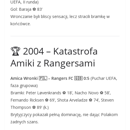
UEFA, II runda)
Gol: Baraja ⚽ 83’
Wronczanie byli bliscy sensacji, lecz stracili bramkę w
końcówce.
🏆 2004 – Katastrofa
Amiki z Rangersami
Amica Wronki 🇵🇱 – Rangers FC 🇬🇧 0:5
(Puchar UEFA,
faza grupowa)
Bramki: Peter Løvenkrands ⚽ 18’, Nacho Novo ⚽ 58’,
Fernando Ricksen ⚽ 69’, Shota Arveladze ⚽ 74’, Steven
Thompson ⚽ 89’ (k.)
Brytyjczycy pokazali pełną dominację, nie dając Polakom
żadnych szans.