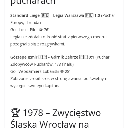
pucharach
Standard Liège 🇧🇪 – Legia Warszawa 🇵🇱 1:0
(Puchar
Europy, II runda)
Gol: Louis Pilot ⚽ 76’
Legia nie zdołała odrobić strat z pierwszego meczu i
pożegnała się z rozgrywkami.
Göztepe Izmir 🇹🇷 – Górnik Zabrze 🇵🇱 0:1
(Puchar
Zdobywców Pucharów, 1/8 finału)
Gol: Włodzimierz Lubański ⚽ 28’
Zabrzanie zrobili krok w stronę awansu po świetnym
występie swojego kapitana.
🏆 1978 – Zwycięstwo
Śląska Wrocław na