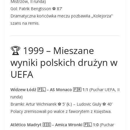
Mistrzów, II runda)
Gol: Patrik Bengtsson ⚽ 87’
Dramatyczna końcówka meczu pozbawiła „Kolejorza”
szans na remis.
🏆 1999 – Mieszane
wyniki polskich drużyn w
UEFA
Widzew Łódź 🇵🇱 – AS Monaco 🇫🇷 1:1
(Puchar UEFA, II
runda)
Bramki: Artur Wichniarek ⚽ 5’ (k.) – Ludovic Giuly ⚽ 40’
Polacy zremisowali po walce z faworytem z Księstwa.
Atlético Madryt 🇪🇸 – Amica Wronki 🇵🇱 1:0
(Puchar