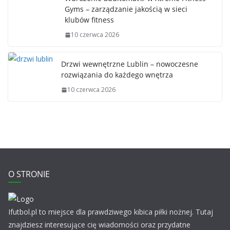
Gyms – zarządzanie jakością w sieci
klubów fitness
10 czerwca 2026
Drzwi wewnętrzne Lublin – nowoczesne
rozwiązania do każdego wnętrza
10 czerwca 2026
O STRONIE
Ifutbol.pl to miejsce dla prawdziwego kibica piłki nożnej. Tutaj
znajdziesz interesujące cię wiadomości oraz przydatne