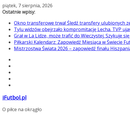
Przejdź
piątek, 7 sierpnia, 2026
do
Ostatnie wpisy:
treści
Okno transferowe trwa! Śledź transfery ulubionych 
Tylu widzów obejrzało kompromitację Lecha. TVP uja
Grał w La Lidze, może trafić do Wieczystej. Szykuje si
Piłkarski Kalendarz: Zapowiedź Miesiąca w Świecie Fu
Mistrzostwa Świata 2026 – zapowiedź finału Hiszpan
iFutbol.pl
O piłce na okrągło