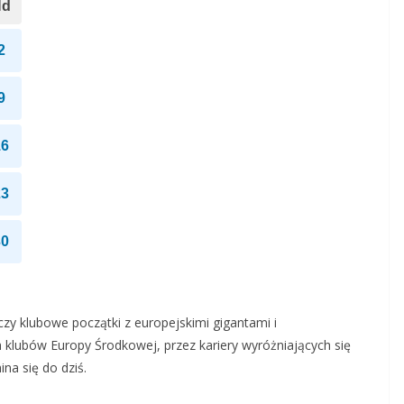
Nd
2
9
16
23
30
łączy klubowe początki z europejskimi gigantami i
 klubów Europy Środkowej, przez kariery wyróżniających się
a się do dziś.