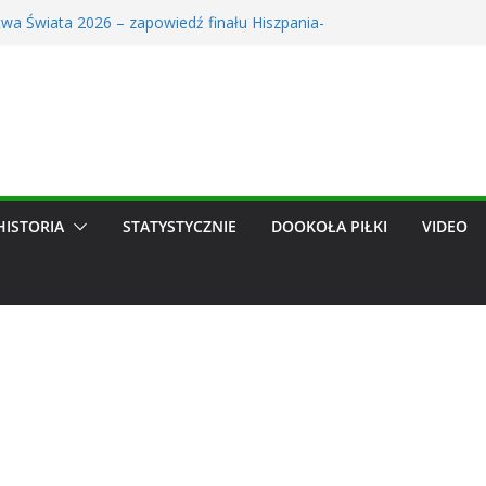
twa Świata 2026 – zapowiedź finału Hiszpania-
a
nsferowe trwa! Śledź transfery ulubionych zespołów
ików dzięki nowym funkcjom
zów obejrzało kompromitację Lecha. TVP ujawniła
 Lidze, może trafić do Wieczystej. Szykuje się
wy hit
 Kalendarz: Zapowiedź Miesiąca w Świecie Futbolu.
 2026
HISTORIA
STATYSTYCZNIE
DOOKOŁA PIŁKI
VIDEO