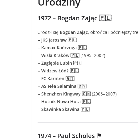
Urodziny
1972 – Bogdan Zając 🇵🇱
Urodził się
Bogdan Zając
, obrońca i późniejszy tre
–
JKS Jarosław 🇵🇱
–
Kamax Kańczuga 🇵🇱
–
Wisła Kraków 🇵🇱
(1995–2002)
–
Zagłębie Lubin 🇵🇱
–
Widzew Łódź 🇵🇱
–
FC Kärnten 🇦🇹
–
AS Néa Salamina 🇨🇾
–
Shenzhen Kingway 🇨🇳
(2006–2007)
–
Hutnik Nowa Huta 🇵🇱
–
Skawinka Skawina 🇵🇱
1974 – Paul Scholes 🏴