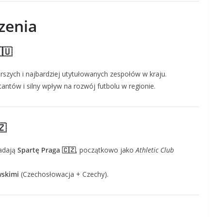
zenia
🇺
arszych i najbardziej utytułowanych zespołów w kraju.
tantów i silny wpływ na rozwój futbolu w regionie.
🇿
ładają
Spartę Praga 🇨🇿
, początkowo jako
Athletic Club
wskimi
(Czechosłowacja + Czechy).