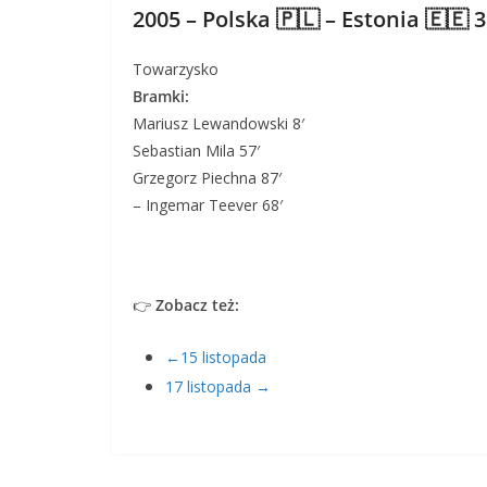
2005 – Polska 🇵🇱 – Estonia 🇪🇪 3
Towarzysko
Bramki:
Mariusz Lewandowski 8′
Sebastian Mila 57′
Grzegorz Piechna 87′
– Ingemar Teever 68′
👉
Zobacz też:
←15 listopada
17 listopada →