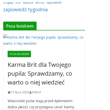
zapowiedź
usa
wywiad
urugwaj
włochy
zapowiedź tygodnia
Poza boiskiem
POZA BOISKIEM
Karma Brit dla Twojego
pupila: Sprawdzamy, co
warto o niej wiedzieć
15 lipca 2026
ifutbol
Właściciele psów stają przed dylematem:
dobra jakość czy przystępna cena? Karmy