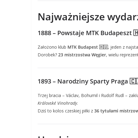
Najważniejsze wydar
1888 – Powstaje MTK Budapeszt 
Założono klub
MTK Budapest 🇭🇺
, jeden z najst
Dorobek?
23 mistrzostwa Węgier
, wielu reprezen
1893 – Narodziny Sparty Praga 🇨
Trzej bracia – Václav, Bohumil i Rudolf Rudl – zak
Královské Vinohrady
.
Dziś to kolos czeskiej piłki z
36 tytułami mistrzo