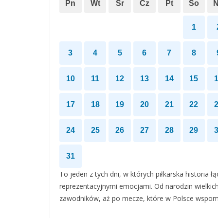
Pn
Wt
Śr
Cz
Pt
So
1
3
4
5
6
7
8
10
11
12
13
14
15
17
18
19
20
21
22
24
25
26
27
28
29
31
To jeden z tych dni, w których piłkarska historia 
reprezentacyjnymi emocjami. Od narodzin wielkich
zawodników, aż po mecze, które w Polsce wspomin