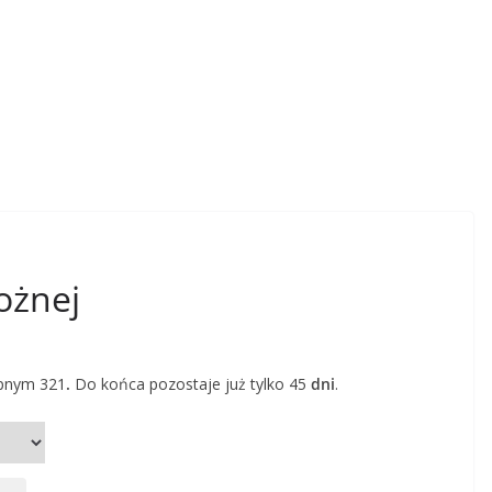
ożnej
ępnym 321
.
Do końca pozostaje już tylko 45
dni
.