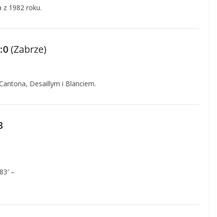
 z 1982 roku.
:0
(Zabrze)
 Cantona, Desaillym i Blanciem.
3
83′ –