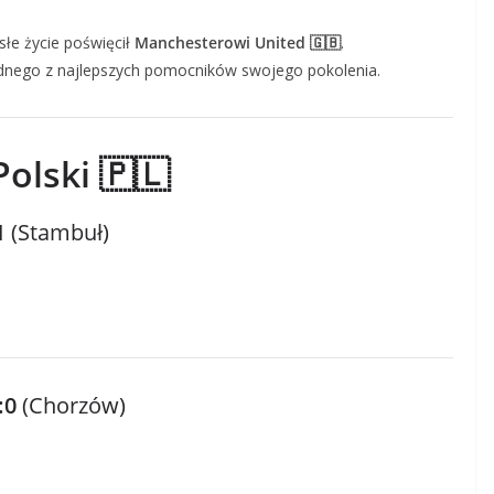
łe życie poświęcił
Manchesterowi United 🇬🇧
.
dnego z najlepszych pomocników swojego pokolenia.
olski 🇵🇱
1
(Stambuł)
:0
(Chorzów)