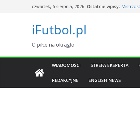
Przejdź
Ostatnie wpisy:
Mistrzos
czwartek, 6 sierpnia, 2026
do
Argentyn
Okno tra
treści
iFutbol.pl
i zawodn
Tylu wid
dane
Grał w La
O piłce na okrągło
transfero
Piłkarski
Sierpień
WIADOMOŚCI
STREFA EKSPERTA
REDAKCYJNE
ENGLISH NEWS