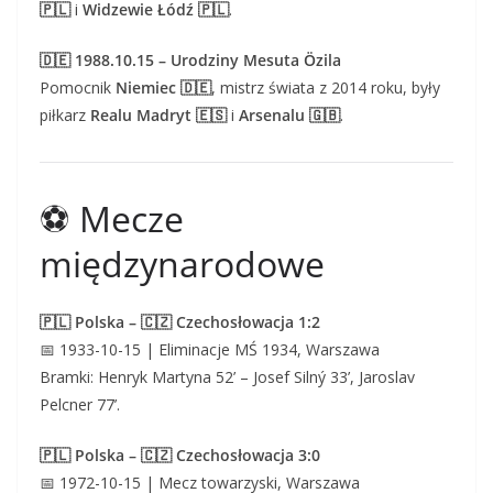
🇵🇱
i
Widzewie Łódź 🇵🇱
.
🇩🇪 1988.10.15 – Urodziny Mesuta Özila
Pomocnik
Niemiec 🇩🇪
, mistrz świata z 2014 roku, były
piłkarz
Realu Madryt 🇪🇸
i
Arsenalu 🇬🇧
.
⚽ Mecze
międzynarodowe
🇵🇱 Polska – 🇨🇿 Czechosłowacja 1:2
📅 1933-10-15 | Eliminacje MŚ 1934, Warszawa
Bramki: Henryk Martyna 52’ – Josef Silný 33’, Jaroslav
Pelcner 77’.
🇵🇱 Polska – 🇨🇿 Czechosłowacja 3:0
📅 1972-10-15 | Mecz towarzyski, Warszawa