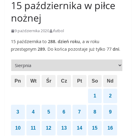
15 października w piłce
nożnej
9 października 2020
ifutbol
15 października to
288. dzień roku
, a w roku
przestępnym
289.
Do końca pozostaje już tylko 77
dni
.
Pn
Wt
Śr
Cz
Pt
So
Nd
1
2
3
4
5
6
7
8
9
10
11
12
13
14
15
16