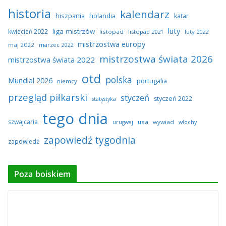
historia
kalendarz
hiszpania
holandia
katar
luty
liga mistrzów
kwiecień 2022
listopad
listopad 2021
luty 2022
mistrzostwa europy
maj 2022
marzec 2022
mistrzostwa świata 2026
mistrzostwa świata 2022
otd
polska
Mundial 2026
portugalia
niemcy
przegląd piłkarski
styczeń
styczeń 2022
statystyka
tego dnia
szwajcaria
usa
wywiad
urugwaj
włochy
zapowiedź tygodnia
zapowiedź
Poza boiskiem