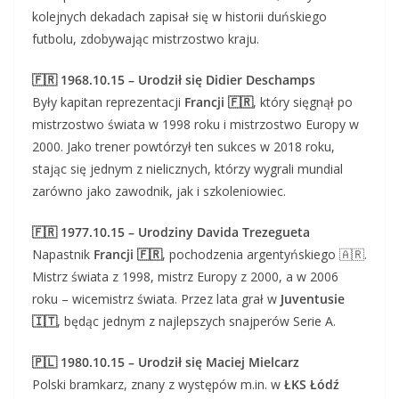
kolejnych dekadach zapisał się w historii duńskiego
futbolu, zdobywając mistrzostwo kraju.
🇫🇷 1968.10.15 – Urodził się Didier Deschamps
Były kapitan reprezentacji
Francji 🇫🇷
, który sięgnął po
mistrzostwo świata w 1998 roku i mistrzostwo Europy w
2000. Jako trener powtórzył ten sukces w 2018 roku,
stając się jednym z nielicznych, którzy wygrali mundial
zarówno jako zawodnik, jak i szkoleniowiec.
🇫🇷 1977.10.15 – Urodziny Davida Trezegueta
Napastnik
Francji 🇫🇷
, pochodzenia argentyńskiego 🇦🇷.
Mistrz świata z 1998, mistrz Europy z 2000, a w 2006
roku – wicemistrz świata. Przez lata grał w
Juventusie
🇮🇹
, będąc jednym z najlepszych snajperów Serie A.
🇵🇱 1980.10.15 – Urodził się Maciej Mielcarz
Polski bramkarz, znany z występów m.in. w
ŁKS Łódź