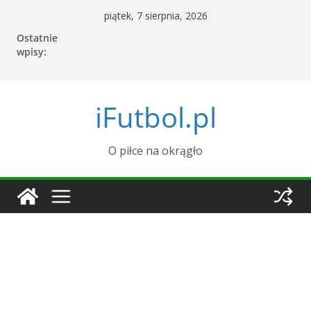
Przejdź
piątek, 7 sierpnia, 2026
do
Ostatnie
treści
wpisy:
iFutbol.pl
O piłce na okrągło