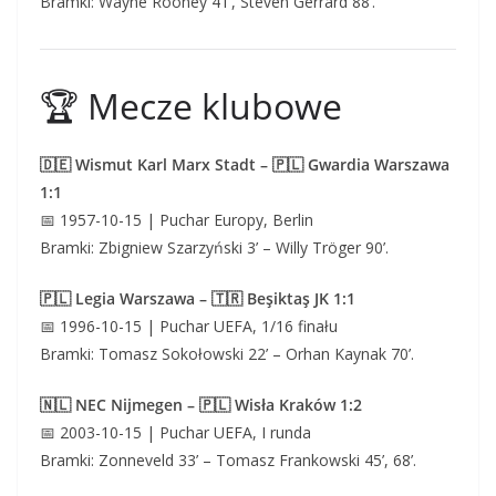
Bramki: Wayne Rooney 41’, Steven Gerrard 88’.
🏆 Mecze klubowe
🇩🇪 Wismut Karl Marx Stadt – 🇵🇱 Gwardia Warszawa
1:1
📅 1957-10-15 | Puchar Europy, Berlin
Bramki: Zbigniew Szarzyński 3’ – Willy Tröger 90’.
🇵🇱 Legia Warszawa – 🇹🇷 Beşiktaş JK 1:1
📅 1996-10-15 | Puchar UEFA, 1/16 finału
Bramki: Tomasz Sokołowski 22’ – Orhan Kaynak 70’.
🇳🇱 NEC Nijmegen – 🇵🇱 Wisła Kraków 1:2
📅 2003-10-15 | Puchar UEFA, I runda
Bramki: Zonneveld 33’ – Tomasz Frankowski 45’, 68’.