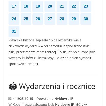
17
18
19
20
21
22
23
24
25
26
27
28
29
30
31
Piłkarska historia zapisała 15 października wiele
ciekawych wydarzeń – od narodzin legend francuskiej
piłki, przez mecze reprezentacji Polski, aż po europejskie
występy klubów z Ekstraklasy. To dzień pełen symboli i
sportowych emocji.
🏟️ Wydarzenia i rocznice
🇩🇰 1925.10.15 – Powstanie Hvidovre IF
W Kopenhadze założono klub
Hvidovre IF
, który w