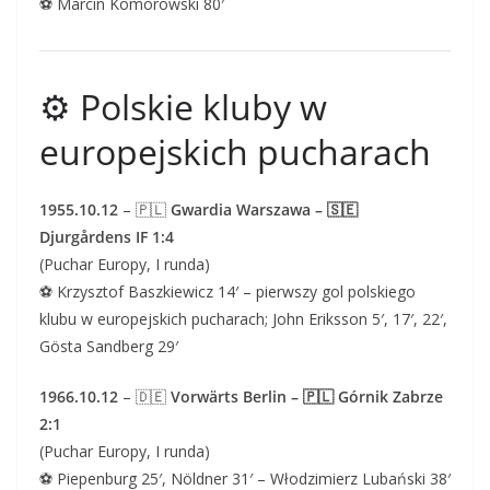
⚽ Marcin Komorowski 80′
⚙️ Polskie kluby w
europejskich pucharach
1955.10.12
– 🇵🇱
Gwardia Warszawa – 🇸🇪
Djurgårdens IF 1:4
(Puchar Europy, I runda)
⚽ Krzysztof Baszkiewicz 14′ – pierwszy gol polskiego
klubu w europejskich pucharach; John Eriksson 5′, 17′, 22′,
Gösta Sandberg 29′
1966.10.12
– 🇩🇪
Vorwärts Berlin – 🇵🇱 Górnik Zabrze
2:1
(Puchar Europy, I runda)
⚽ Piepenburg 25′, Nöldner 31′ – Włodzimierz Lubański 38′