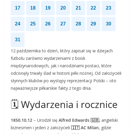
17
18
19
20
21
22
23
24
25
26
27
28
29
30
31
12 października to dzień, który zapisał się w dziejach
futbolu zarówno wydarzeniami z boisk
międzynarodowych, jak i narodzinami postaci, które
odcisnęły trwały ślad w historii piłki nożnej. Od założycieli
słynnych klubów po występy reprezentacji Polski – oto
najważniejsze piłkarskie fakty z tego dnia.
🗓️ Wydarzenia i rocznice
1850.10.12
– Urodził się
Alfred Edwards 🇬🇧
, angielski
biznesmen i jeden z założycieli
🇮🇹 AC Milan
, gdzie