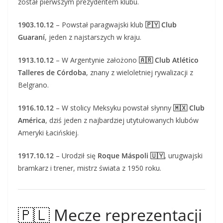
został pierwszym prezydentem klubu.
1903.10.12
– Powstał paragwajski klub
🇵🇾 Club
Guaraní
, jeden z najstarszych w kraju.
1913.10.12
– W Argentynie założono
🇦🇷 Club Atlético
Talleres de Córdoba
, znany z wieloletniej rywalizacji z
Belgrano.
1916.10.12
– W stolicy Meksyku powstał słynny
🇲🇽 Club
América
, dziś jeden z najbardziej utytułowanych klubów
Ameryki Łacińskiej.
1917.10.12
– Urodził się
Roque Máspoli 🇺🇾
, urugwajski
bramkarz i trener, mistrz świata z 1950 roku.
🇵🇱 Mecze reprezentacji