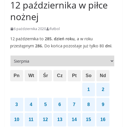
12 października w piłce
nożnej
6 października 2020
ifutbol
12 października to
285. dzień roku
, a w roku
przestępnym
286.
Do końca pozostaje już tylko 80
dni
.
Pn
Wt
Śr
Cz
Pt
So
Nd
1
2
3
4
5
6
7
8
9
10
11
12
13
14
15
16