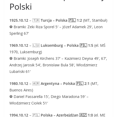
Polski
1925.10.12
– 🇹🇷
Turcja – Polska 🇵🇱 1:2
(MT, Stambuł)
⚽ Bramki: Zeki Riza Sporel 5′ – Józef Adamek 29′, Leon
Sperling 67′
1969.10.12
– 🇱🇺
Luksemburg – Polska 🇵🇱 1:5
(el. MŚ
1970, Luksemburg)
⚽ Bramki: Joseph Kirchens 37′ – Kazimierz Deyna 49′, 67′,
Andrzej Jarosik 54′, Bronisław Bula 58′, Włodzimierz
Lubański 61′
1980.10.12
– 🇦🇷
Argentyna – Polska 🇵🇱 2:1
(MT,
Buenos Aires)
⚽ Daniel Passarella 15′, Diego Maradona 59′ –
Włodzimierz Ciołek 51′
1994.10.12
– 🇵🇱
Polska – Azerbejdżan 🇦🇿 1:0
(el. ME