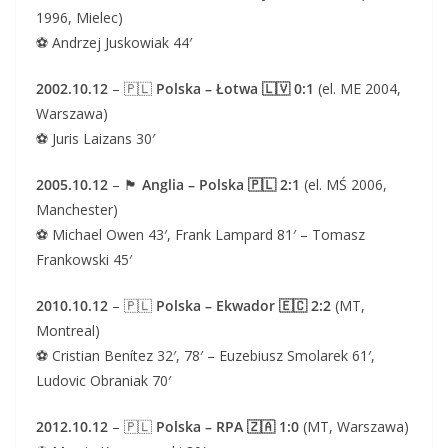
1996, Mielec)
⚽ Andrzej Juskowiak 44′
2002.10.12
– 🇵🇱
Polska – Łotwa 🇱🇻 0:1
(el. ME 2004,
Warszawa)
⚽ Juris Laizans 30′
2005.10.12
– 🏴
Anglia – Polska 🇵🇱 2:1
(el. MŚ 2006,
Manchester)
⚽ Michael Owen 43′, Frank Lampard 81′ – Tomasz
Frankowski 45′
2010.10.12
– 🇵🇱
Polska – Ekwador 🇪🇨 2:2
(MT,
Montreal)
⚽ Cristian Benítez 32′, 78′ – Euzebiusz Smolarek 61′,
Ludovic Obraniak 70′
2012.10.12
– 🇵🇱
Polska – RPA 🇿🇦 1:0
(MT, Warszawa)