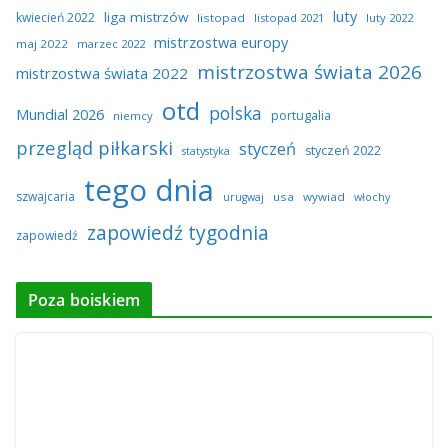
luty
liga mistrzów
kwiecień 2022
listopad
listopad 2021
luty 2022
mistrzostwa europy
maj 2022
marzec 2022
mistrzostwa świata 2026
mistrzostwa świata 2022
otd
polska
Mundial 2026
portugalia
niemcy
przegląd piłkarski
styczeń
styczeń 2022
statystyka
tego dnia
szwajcaria
usa
wywiad
urugwaj
włochy
zapowiedź tygodnia
zapowiedź
Poza boiskiem