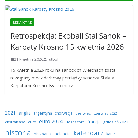
REDAKCYJNE
Retrospekcja: Ekoball Stal Sanok –
Karpaty Krosno 15 kwietnia 2026
21 kwietnia 2026
ifutbol
15 kwietnia 2026 roku na sanockich Wierchach został
rozegrany mecz derbowy pomiędzy sanocką Stalą a
Karpatami Krosno. Był to mecz
2021
anglia
argentyna
chorwacja
czerwiec
czerwiec 2022
euro 2024
francja
ekstraklasa
euro
Flashscore
grudzień 2022
historia
kalendarz
hiszpania
holandia
katar