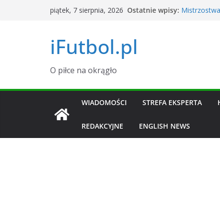
Przejdź
Ostatnie wpisy:
Mistrzostwa
piątek, 7 sierpnia, 2026
do
Argentyna
Okno transf
treści
iFutbol.pl
i zawodnik
Tylu widzów
dane
Grał w La Li
O piłce na okrągło
transferowy 
Piłkarski K
Sierpień 20
WIADOMOŚCI
STREFA EKSPERTA
REDAKCYJNE
ENGLISH NEWS