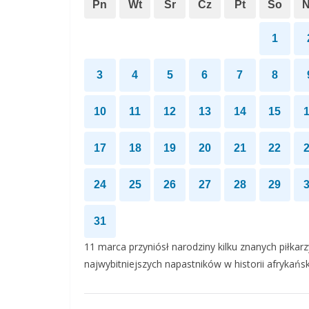
Pn
Wt
Śr
Cz
Pt
So
1
3
4
5
6
7
8
10
11
12
13
14
15
17
18
19
20
21
22
24
25
26
27
28
29
31
11 marca przyniósł narodziny kilku znanych piłkar
najwybitniejszych napastników w historii afrykańsk