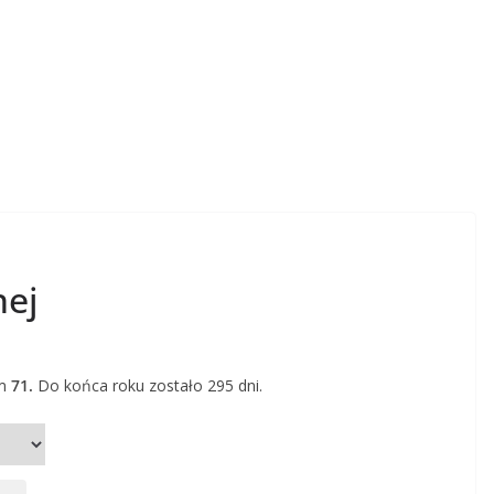
nej
m
71.
Do końca roku zostało 295 dni.