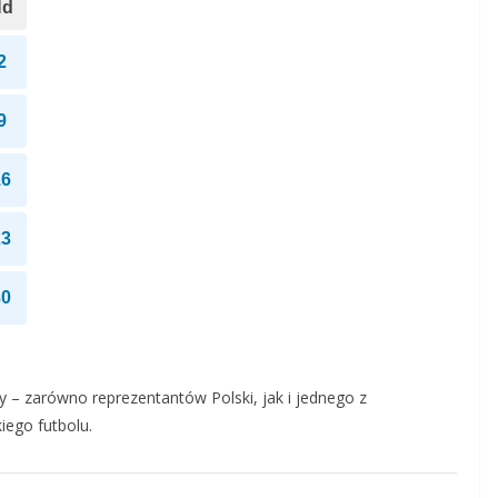
Nd
2
9
16
23
30
zy – zarówno reprezentantów Polski, jak i jednego z
iego futbolu.