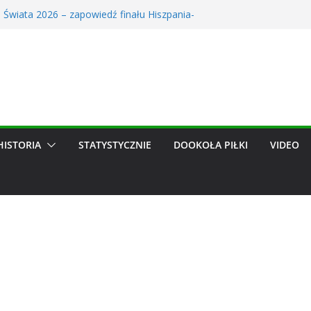
 Świata 2026 – zapowiedź finału Hiszpania-
erowe trwa! Śledź transfery ulubionych zespołów
ów dzięki nowym funkcjom
 obejrzało kompromitację Lecha. TVP ujawniła
dze, może trafić do Wieczystej. Szykuje się
hit
alendarz: Zapowiedź Miesiąca w Świecie Futbolu.
26
HISTORIA
STATYSTYCZNIE
DOOKOŁA PIŁKI
VIDEO