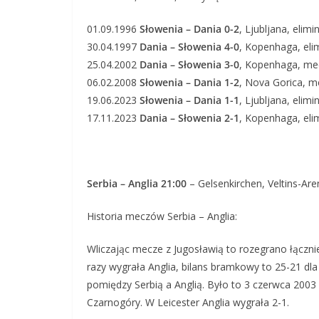
01.09.1996
Słowenia – Dania 0-2
, Ljubljana, elim
30.04.1997
Dania – Słowenia 4-0
, Kopenhaga, eli
25.04.2002
Dania – Słowenia 3-0
, Kopenhaga, me
06.02.2008
Słowenia – Dania 1-2
, Nova Gorica, m
19.06.2023
Słowenia – Dania 1-1
, Ljubljana, elim
17.11.2023
Dania – Słowenia 2-1
, Kopenhaga, eli
Serbia – Anglia 21:00
– Gelsenkirchen, Veltins-Aren
Historia meczów Serbia – Anglia:
Wliczając mecze z Jugosławią to rozegrano łącznie
razy wygrała Anglia, bilans bramkowy to 25-21 dla
pomiędzy Serbią a Anglią. Było to 3 czerwca 2003 
Czarnogóry. W Leicester Anglia wygrała 2-1.