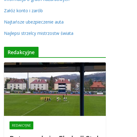
Załóż konto i zarób
Najtańsze ubezpieczenie auta
Najlepsi strzelcy mistrzostw świata
Redakcyjne
REDAKCYJNE