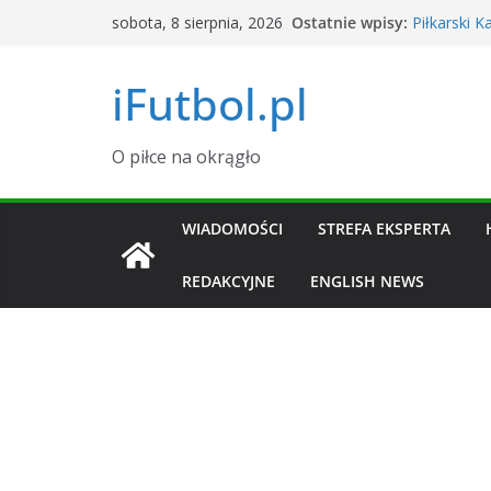
Grał w La L
Przejdź
Ostatnie wpisy:
sobota, 8 sierpnia, 2026
transferowy
do
Piłkarski 
Sierpień 2
treści
iFutbol.pl
Mistrzostw
Argentyna
Okno trans
i zawodni
O piłce na okrągło
Tylu widzó
dane
WIADOMOŚCI
STREFA EKSPERTA
REDAKCYJNE
ENGLISH NEWS