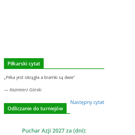
Piłkarski cytat
„Piłka jest okrągła a bramki są dwie”
—
Kazimierz Górski
Następny cytat
Odliczanie do turniejów
Puchar Azji 2027 za (dni):