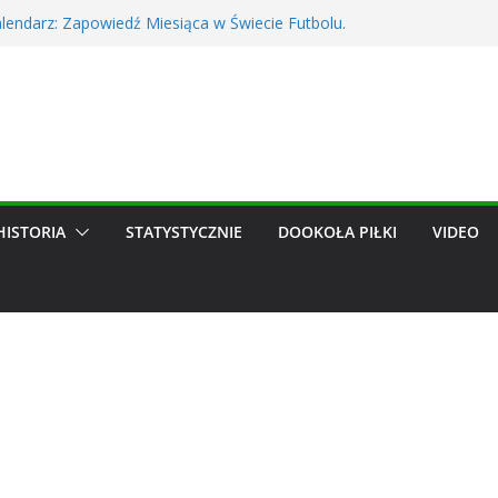
idze, może trafić do Wieczystej. Szykuje się
 hit
Kalendarz: Zapowiedź Miesiąca w Świecie Futbolu.
026
a Świata 2026 – zapowiedź finału Hiszpania-
ferowe trwa! Śledź transfery ulubionych zespołów
ków dzięki nowym funkcjom
w obejrzało kompromitację Lecha. TVP ujawniła
HISTORIA
STATYSTYCZNIE
DOOKOŁA PIŁKI
VIDEO