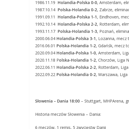
1986.11.19
Holandia-Polska 0-0
, Amsterdam, eli
1987.10.14
Polska-Holandia 0-2
, Zabrze, elimin
1991.09.11
Holandia-Polska 1-1
, Eindhoven, mec
1992.10.14
Holandia-Polska 2-2
, Rotterdam, eli
1993.11.17
Polska-Holandia 1-3
, Poznań, elimin
2000.06.04
Holandia-Polska 3-1
, Lozanna, mecz 
2016.06.01
Polska-Holandia 1-2
, Gdańśk, mecz t
2020.09.04
Holandia-Polska 1-0
, Amsterdam, Li
2020.11.18 P
olska-Holandia 1-2
, Chorzów, Liga
2022.06.11
Holandia-Polska 2-2
, Rotterdam, Lig
2022.09.22
Polska-Holandia 0-2
, Warszawa, Lig
Słowenia – Dania 18:00
– Stuttgart, MHPArena, gr
Historia meczów Słowenia – Dania:
6 meczów, 1 remis, 5 zwycięstw Danii