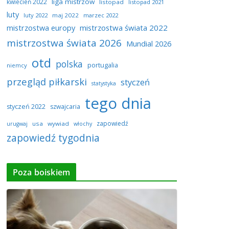
liga mistrzów
kwiecień 2022
listopad
listopad 2021
luty
luty 2022
maj 2022
marzec 2022
mistrzostwa europy
mistrzostwa świata 2022
mistrzostwa świata 2026
Mundial 2026
otd
polska
portugalia
niemcy
przegląd piłkarski
styczeń
statystyka
tego dnia
styczeń 2022
szwajcaria
zapowiedź
usa
wywiad
urugwaj
włochy
zapowiedź tygodnia
Poza boiskiem