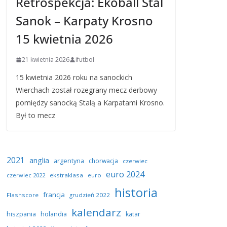
Retrospekcja: Ekoball Stal
Sanok – Karpaty Krosno
15 kwietnia 2026
21 kwietnia 2026
ifutbol
15 kwietnia 2026 roku na sanockich
Wierchach został rozegrany mecz derbowy
pomiędzy sanocką Stalą a Karpatami Krosno.
Był to mecz
2021
anglia
argentyna
chorwacja
czerwiec
euro 2024
czerwiec 2022
ekstraklasa
euro
historia
francja
Flashscore
grudzień 2022
kalendarz
hiszpania
holandia
katar