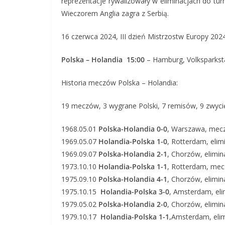
reprezentacje rywalizowały w eliminacjach do tur
Wieczorem Anglia zagra z Serbią.
16 czerwca 2024, III dzień Mistrzostw Europy 2024
Polska – Holandia 15:00
– Hamburg, Volksparksta
Historia meczów Polska – Holandia:
19 meczów, 3 wygrane Polski, 7 remisów, 9 zwycięs
1968.05.01
Polska-Holandia 0-0
, Warszawa, mecz
1969.05.07
Holandia-Polska 1-0
, Rotterdam, elim
1969.09.07
Polska-Holandia 2-1
, Chorzów, elimi
1973.10.10
Holandia-Polska 1-1
, Rotterdam, mec
1975.09.10
Polska-Holandia 4-1
, Chorzów, elimi
1975.10.15
Holandia-Polska 3-0
, Amsterdam, eli
1979.05.02
Polska-Holandia 2-0
, Chorzów, elimi
1979.10.17
Holandia-Polska 1-1,
Amsterdam, elim