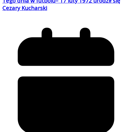
Tego dnia w futbolu– 17 luty 1972 urodził się
Cezary Kucharski