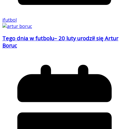
ifutbol
Tego dnia w futbolu– 20 luty urodził się Artur
Boruc