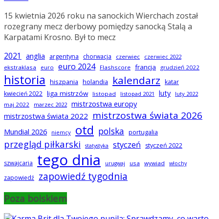
15 kwietnia 2026 roku na sanockich Wierchach został
rozegrany mecz derbowy pomiędzy sanocką Stalą a
Karpatami Krosno. Był to mecz
2021
anglia
argentyna
chorwacja
czerwiec
czerwiec 2022
euro 2024
francja
ekstraklasa
euro
Flashscore
grudzień 2022
historia
kalendarz
hiszpania
holandia
katar
luty
liga mistrzów
kwiecień 2022
listopad
listopad 2021
luty 2022
mistrzostwa europy
maj 2022
marzec 2022
mistrzostwa świata 2026
mistrzostwa świata 2022
otd
polska
Mundial 2026
portugalia
niemcy
przegląd piłkarski
styczeń
styczeń 2022
statystyka
tego dnia
szwajcaria
usa
wywiad
urugwaj
włochy
zapowiedź tygodnia
zapowiedź
Poza boiskiem