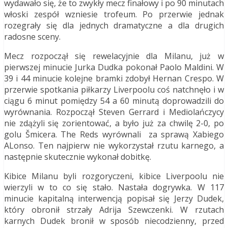
wydawało się, że to zwykły mecz finałowy i po 90 minutach
włoski zespół wzniesie trofeum. Po przerwie jednak
rozegrały się dla jednych dramatyczne a dla drugich
radosne sceny.
Mecz rozpoczął się rewelacyjnie dla Milanu, już w
pierwszej minucie Jurka Dudka pokonał Paolo Maldini. W
39 i 44 minucie kolejne bramki zdobył Hernan Crespo. W
przerwie spotkania piłkarzy Liverpoolu coś natchnęło i w
ciągu 6 minut pomiędzy 54 a 60 minutą doprowadzili do
wyrównania. Rozpoczął Steven Gerrard i Mediolańczycy
nie zdążyli się zorientować, a było już za chwilę 2-0, po
golu Šmicera. The Reds wyrównali za sprawą Xabiego
ALonso. Ten najpierw nie wykorzystał rzutu karnego, a
następnie skutecznie wykonał dobitkę.
Kibice Milanu byli rozgoryczeni, kibice Liverpoolu nie
wierzyli w to co się stało. Nastała dogrywka. W 117
minucie kapitalną interwencją popisał się Jerzy Dudek,
który obronił strzały Adrija Szewczenki. W rzutach
karnych Dudek bronił w sposób niecodzienny, przed