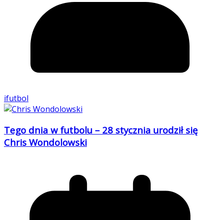
ifutbol
Tego dnia w futbolu – 28 stycznia urodził się
Chris Wondolowski