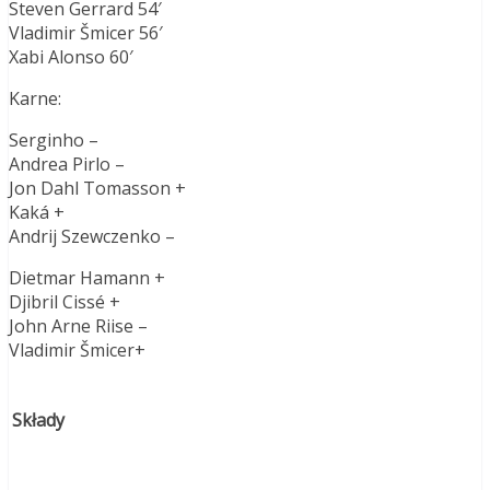
Steven Gerrard 54′
Vladimir Šmicer 56′
Xabi Alonso 60′
Karne:
Serginho –
Andrea Pirlo –
Jon Dahl Tomasson +
Kaká +
Andrij Szewczenko –
Dietmar Hamann +
Djibril Cissé +
John Arne Riise –
Vladimir Šmicer+
Składy