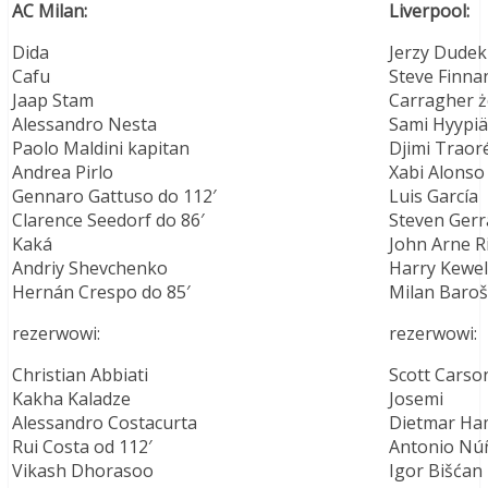
AC Milan:
Liverpool:
Dida
Jerzy Dudek
Cafu
Steve Finna
Jaap Stam
Carragher ż
Alessandro Nesta
Sami Hyypiä
Paolo Maldini kapitan
Djimi Traor
Andrea Pirlo
Xabi Alonso
Gennaro Gattuso do 112′
Luis García
Clarence Seedorf do 86′
Steven Gerr
Kaká
John Arne R
Andriy Shevchenko
Harry Kewell
Hernán Crespo do 85′
Milan Baroš 
rezerwowi:
rezerwowi:
Christian Abbiati
Scott Carso
Kakha Kaladze
Josemi
Alessandro Costacurta
Dietmar Ha
Rui Costa od 112′
Antonio Nú
Vikash Dhorasoo
Igor Bišćan