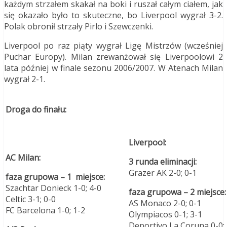
każdym strzałem skakał na boki i ruszał całym ciałem, jak
się okazało było to skuteczne, bo Liverpool wygrał 3-2.
Polak obronił strzały Pirlo i Szewczenki.
Liverpool po raz piąty wygrał Ligę Mistrzów (wcześniej
Puchar Europy). Milan zrewanżował się Liverpoolowi 2
lata później w finale sezonu 2006/2007. W Atenach Milan
wygrał 2-1.
Droga do finału:
Liverpool:
AC Milan:
3 runda eliminacji:
Grazer AK 2-0; 0-1
faza grupowa – 1 miejsce:
Szachtar Donieck 1-0; 4-0
faza grupowa – 2 miejsce:
Celtic 3-1; 0-0
AS Monaco 2-0; 0-1
FC Barcelona 1-0; 1-2
Olympiacos 0-1; 3-1
Deportivo La Coruna 0-0; 