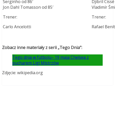
Serginho od 86′
Djibril Cissé
Jon Dahl Tomasson od 85′
Vladimír Šmi
Trener:
Trener:
Carlo Ancelotti
Rafael Bení
Zobacz inne materiały z serii „Tego Dnia”:
Tego dnia w futbolu– 19 maja Chelsea z
pucharem Ligi Mistrzów
Zdjęcie: wikipedia.org