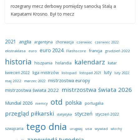
rozegrany mecz derbowy pomiędzy sanocką Stalą a
Karpatami Krosno. Był to mecz
2021
anglia
argentyna
chorwacja
czerwiec
czerwiec 2022
euro 2024
francja
ekstraklasa
euro
Flashscore
grudzień 2022
historia
kalendarz
hiszpania
holandia
katar
luty
liga mistrzów
kwiecień 2022
listopad
listopad 2021
luty 2022
mistrzostwa europy
maj 2022
marzec 2022
mistrzostwa świata 2026
mistrzostwa świata 2022
otd
polska
Mundial 2026
portugalia
niemcy
przegląd piłkarski
styczeń
styczeń 2022
statystyka
tego dnia
szwajcaria
usa
wywiad
urugwaj
włochy
zapowiedź tygodnia