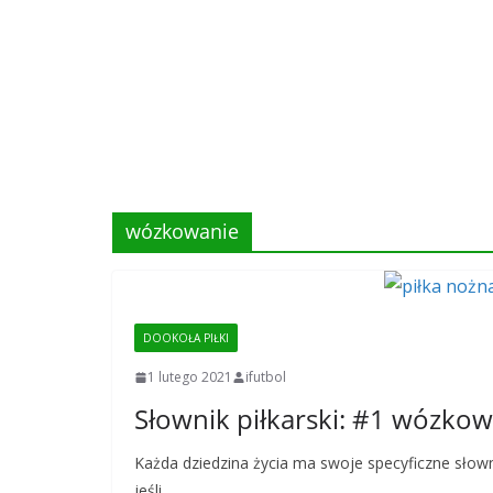
wózkowanie
DOOKOŁA PIŁKI
1 lutego 2021
ifutbol
Słownik piłkarski: #1 wózko
Każda dziedzina życia ma swoje specyficzne słownic
jeśli