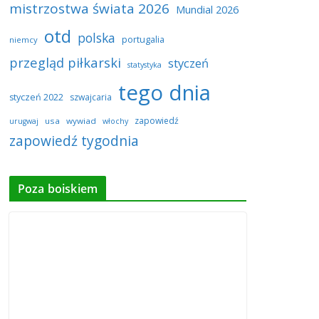
mistrzostwa świata 2026
Mundial 2026
otd
polska
portugalia
niemcy
przegląd piłkarski
styczeń
statystyka
tego dnia
styczeń 2022
szwajcaria
zapowiedź
usa
wywiad
urugwaj
włochy
zapowiedź tygodnia
Poza boiskiem