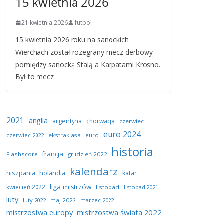
15 kwietnia 2026
21 kwietnia 2026
ifutbol
15 kwietnia 2026 roku na sanockich
Wierchach został rozegrany mecz derbowy
pomiędzy sanocką Stalą a Karpatami Krosno.
Był to mecz
2021
anglia
argentyna
chorwacja
czerwiec
euro 2024
czerwiec 2022
ekstraklasa
euro
historia
francja
Flashscore
grudzień 2022
kalendarz
hiszpania
holandia
katar
liga mistrzów
kwiecień 2022
listopad
listopad 2021
luty
luty 2022
maj 2022
marzec 2022
mistrzostwa europy
mistrzostwa świata 2022