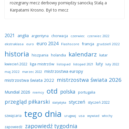
rozegrany mecz derbowy pomiędzy sanocką Stalą a
Karpatami Krosno. Był to mecz
2021
anglia
argentyna
chorwacja
czerwiec
czerwiec 2022
euro 2024
francja
ekstraklasa
euro
Flashscore
grudzień 2022
historia
kalendarz
hiszpania
holandia
katar
luty
liga mistrzów
kwiecień 2022
listopad
listopad 2021
luty 2022
mistrzostwa europy
maj 2022
marzec 2022
mistrzostwa świata 2026
mistrzostwa świata 2022
otd
polska
Mundial 2026
portugalia
niemcy
przegląd piłkarski
styczeń
styczeń 2022
statystyka
tego dnia
szwajcaria
usa
wywiad
urugwaj
włochy
zapowiedź tygodnia
zapowiedź