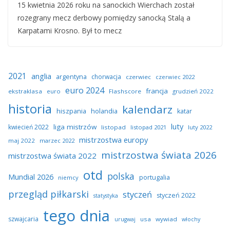
15 kwietnia 2026 roku na sanockich Wierchach został
rozegrany mecz derbowy pomiędzy sanocką Stalą a
Karpatami Krosno. Był to mecz
2021
anglia
argentyna
chorwacja
czerwiec
czerwiec 2022
euro 2024
francja
ekstraklasa
euro
Flashscore
grudzień 2022
historia
kalendarz
hiszpania
holandia
katar
luty
liga mistrzów
kwiecień 2022
listopad
listopad 2021
luty 2022
mistrzostwa europy
maj 2022
marzec 2022
mistrzostwa świata 2026
mistrzostwa świata 2022
otd
polska
Mundial 2026
portugalia
niemcy
przegląd piłkarski
styczeń
styczeń 2022
statystyka
tego dnia
szwajcaria
usa
wywiad
urugwaj
włochy