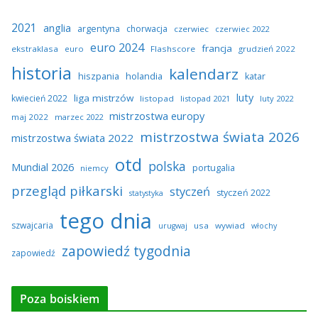
2021
anglia
argentyna
chorwacja
czerwiec
czerwiec 2022
euro 2024
francja
ekstraklasa
euro
Flashscore
grudzień 2022
historia
kalendarz
hiszpania
holandia
katar
luty
liga mistrzów
kwiecień 2022
listopad
listopad 2021
luty 2022
mistrzostwa europy
maj 2022
marzec 2022
mistrzostwa świata 2026
mistrzostwa świata 2022
otd
polska
Mundial 2026
portugalia
niemcy
przegląd piłkarski
styczeń
styczeń 2022
statystyka
tego dnia
szwajcaria
usa
wywiad
urugwaj
włochy
zapowiedź tygodnia
zapowiedź
Poza boiskiem