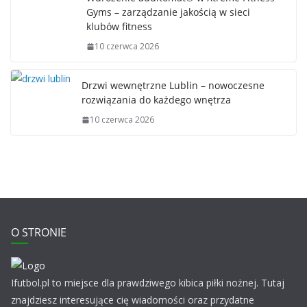
Gyms – zarządzanie jakością w sieci
klubów fitness
10 czerwca 2026
Drzwi wewnętrzne Lublin – nowoczesne
rozwiązania do każdego wnętrza
10 czerwca 2026
O STRONIE
Ifutbol.pl to miejsce dla prawdziwego kibica piłki nożnej. Tutaj
znajdziesz interesujące cię wiadomości oraz przydatne