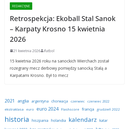
REDAKCYJNE
Retrospekcja: Ekoball Stal Sanok
– Karpaty Krosno 15 kwietnia
2026
21 kwietnia 2026
ifutbol
15 kwietnia 2026 roku na sanockich Wierchach został
rozegrany mecz derbowy pomiędzy sanocką Stalą a
Karpatami Krosno. Był to mecz
2021
anglia
argentyna
chorwacja
czerwiec
czerwiec 2022
euro 2024
francja
ekstraklasa
euro
Flashscore
grudzień 2022
historia
kalendarz
hiszpania
holandia
katar
luty