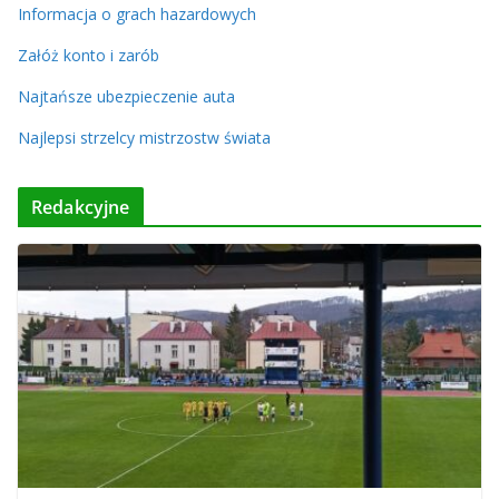
Informacja o grach hazardowych
Załóż konto i zarób
Najtańsze ubezpieczenie auta
Najlepsi strzelcy mistrzostw świata
Redakcyjne