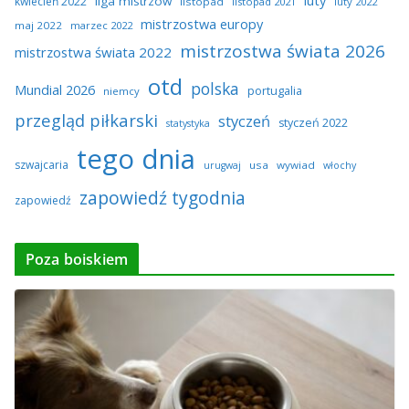
liga mistrzów
kwiecień 2022
listopad
listopad 2021
luty 2022
mistrzostwa europy
maj 2022
marzec 2022
mistrzostwa świata 2026
mistrzostwa świata 2022
otd
polska
Mundial 2026
portugalia
niemcy
przegląd piłkarski
styczeń
styczeń 2022
statystyka
tego dnia
szwajcaria
usa
wywiad
urugwaj
włochy
zapowiedź tygodnia
zapowiedź
Poza boiskiem