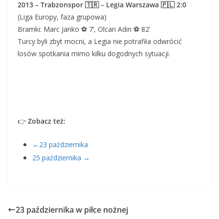
2013 – Trabzonspor 🇹🇷 – Legia Warszawa 🇵🇱 2:0
(Liga Europy, faza grupowa)
Bramki: Marc Janko ⚽ 7’, Olcan Adın ⚽ 82’
Turcy byli zbyt mocni, a Legia nie potrafiła odwrócić
losów spotkania mimo kilku dogodnych sytuacji.
👉
Zobacz też:
←23 października
25 października →
23 października w piłce nożnej