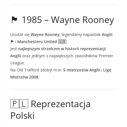
🏴 1985 – Wayne Rooney
Urodził się
Wayne Rooney
, legendarny napastnik
Anglii
🏴
i
Manchesteru United 🇬🇧
.
Jest
najlepszym strzelcem w historii reprezentacji
Anglii
oraz jednym z największych zawodników Premier
League.
Na Old Trafford zdobył m.in.
5 mistrzostw Anglii
i
Ligę
Mistrzów 2008
.
🇵🇱 Reprezentacja
Polski