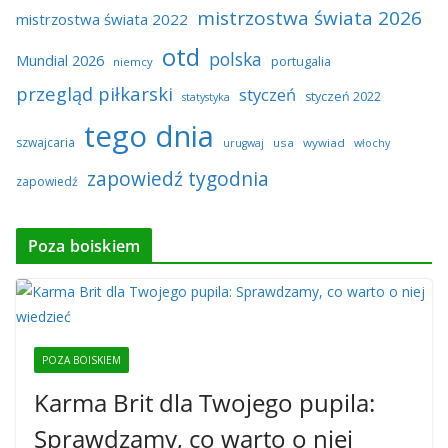
mistrzostwa świata 2026
mistrzostwa świata 2022
otd
polska
Mundial 2026
portugalia
niemcy
przegląd piłkarski
styczeń
styczeń 2022
statystyka
tego dnia
szwajcaria
usa
wywiad
urugwaj
włochy
zapowiedź tygodnia
zapowiedź
Poza boiskiem
POZA BOISKIEM
Karma Brit dla Twojego pupila:
Sprawdzamy, co warto o niej