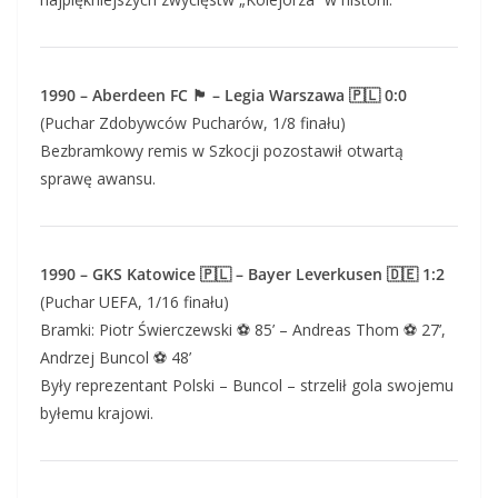
1990 – Aberdeen FC 🏴 – Legia Warszawa 🇵🇱 0:0
(Puchar Zdobywców Pucharów, 1/8 finału)
Bezbramkowy remis w Szkocji pozostawił otwartą
sprawę awansu.
1990 – GKS Katowice 🇵🇱 – Bayer Leverkusen 🇩🇪 1:2
(Puchar UEFA, 1/16 finału)
Bramki: Piotr Świerczewski ⚽ 85’ – Andreas Thom ⚽ 27’,
Andrzej Buncol ⚽ 48’
Były reprezentant Polski – Buncol – strzelił gola swojemu
byłemu krajowi.