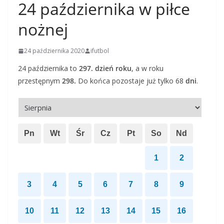
24 października w piłce
nożnej
24 października 2020
ifutbol
24 października to
297. dzień roku
, a w roku
przestępnym
298.
Do końca pozostaje już tylko 68
dni
.
Pn
Wt
Śr
Cz
Pt
So
Nd
1
2
3
4
5
6
7
8
9
10
11
12
13
14
15
16