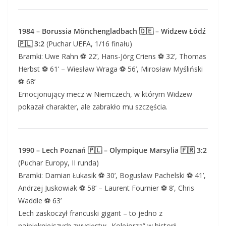
1984 – Borussia Mönchengladbach 🇩🇪 – Widzew Łódź
🇵🇱 3:2
(Puchar UEFA, 1/16 finału)
Bramki: Uwe Rahn ⚽ 22’, Hans-Jörg Criens ⚽ 32’, Thomas
Herbst ⚽ 61’ – Wiesław Wraga ⚽ 56’, Mirosław Myśliński
⚽ 68’
Emocjonujący mecz w Niemczech, w którym Widzew
pokazał charakter, ale zabrakło mu szczęścia.
1990 – Lech Poznań 🇵🇱 – Olympique Marsylia 🇫🇷 3:2
(Puchar Europy, II runda)
Bramki: Damian Łukasik ⚽ 30’, Bogusław Pachelski ⚽ 41’,
Andrzej Juskowiak ⚽ 58’ – Laurent Fournier ⚽ 8’, Chris
Waddle ⚽ 63’
Lech zaskoczył francuski gigant – to jedno z
najpiękniejszych zwycięstw „Kolejorza” w historii.