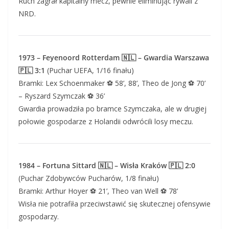
Ruch zagrał kapitalny mecz, pewnie eliminując rywali z
NRD.
1973 – Feyenoord Rotterdam 🇳🇱 – Gwardia Warszawa
🇵🇱 3:1
(Puchar UEFA, 1/16 finału)
Bramki: Lex Schoenmaker ⚽ 58’, 88’, Theo de Jong ⚽ 70’
– Ryszard Szymczak ⚽ 36’
Gwardia prowadziła po bramce Szymczaka, ale w drugiej
połowie gospodarze z Holandii odwrócili losy meczu.
1984 – Fortuna Sittard 🇳🇱 – Wisła Kraków 🇵🇱 2:0
(Puchar Zdobywców Pucharów, 1/8 finału)
Bramki: Arthur Hoyer ⚽ 21’, Theo van Well ⚽ 78’
Wisła nie potrafiła przeciwstawić się skutecznej ofensywie
gospodarzy.