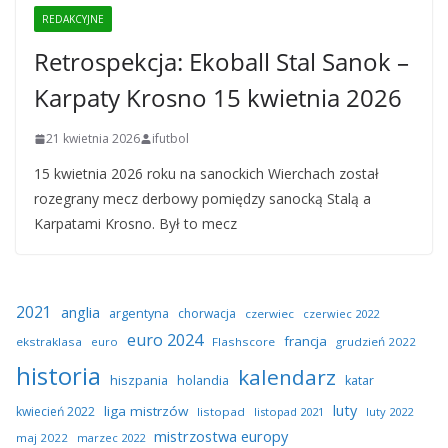
REDAKCYJNE
Retrospekcja: Ekoball Stal Sanok –
Karpaty Krosno 15 kwietnia 2026
21 kwietnia 2026
ifutbol
15 kwietnia 2026 roku na sanockich Wierchach został
rozegrany mecz derbowy pomiędzy sanocką Stalą a
Karpatami Krosno. Był to mecz
2021
anglia
argentyna
chorwacja
czerwiec
czerwiec 2022
euro 2024
francja
ekstraklasa
euro
Flashscore
grudzień 2022
historia
kalendarz
hiszpania
holandia
katar
luty
liga mistrzów
kwiecień 2022
listopad
listopad 2021
luty 2022
mistrzostwa europy
maj 2022
marzec 2022