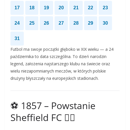
17
18
19
20
21
22
23
24
25
26
27
28
29
30
31
Futbol ma swoje początki głęboko w XIX wieku — a 24
października to data szczególna. To dzień narodzin
legend, założenia najstarszego klubu na świecie oraz
wielu niezapomnianych meczów, w których polskie
drużyny błyszczały na europejskich stadionach.
⚽ 1857 – Powstanie
Sheffield FC 🏴‍☠️