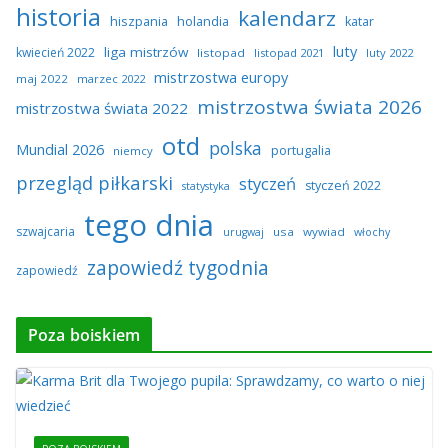
historia
kalendarz
hiszpania
holandia
katar
luty
liga mistrzów
kwiecień 2022
listopad
listopad 2021
luty 2022
mistrzostwa europy
maj 2022
marzec 2022
mistrzostwa świata 2026
mistrzostwa świata 2022
otd
polska
Mundial 2026
portugalia
niemcy
przegląd piłkarski
styczeń
styczeń 2022
statystyka
tego dnia
szwajcaria
usa
wywiad
urugwaj
włochy
zapowiedź tygodnia
zapowiedź
Poza boiskiem